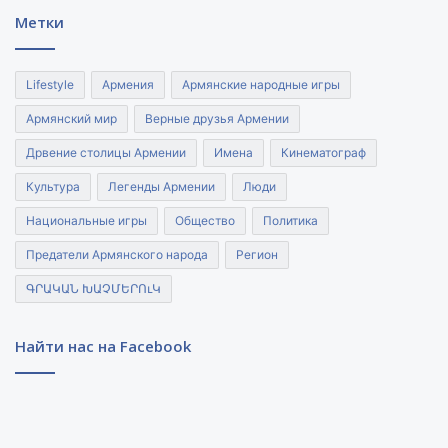
Метки
Lifestyle
Армения
Армянские народные игры
Армянский мир
Верные друзья Армении
Дрвение столицы Армении
Имена
Кинематограф
Культура
Легенды Армении
Люди
Национальные игры
Общество
Политика
Предатели Армянского народа
Регион
ԳՐԱԿԱՆ ԽԱՉՄԵՐՈւԿ
Найти нас на Facebook