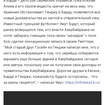
в Барде – дело рук сирийских б0евик0в Пока Ильхам
Алиев и его пропагандисты кричат на весь мир, что
Армения обстреливает Гянджу и Барду, появляются все
новые доказательства их наглой и отвратительной лжи.
Известный турецкий футболист Умут Будут, который
ранее возмущался тем, кто власти Азербайджана не
хотят забирать гниющие тела своих “шехидов” с поля
боя, сделал сенсационную запись в своем Твиттере.
“Мой старый друг Гусейн из Гянджи написал мне, что у
него есть информация о том, что сирийцы собираются
взрывать еще больше зданий в Азербайджане сегодня
или завтра, поскольку они не получили свои доллары от
правительства Азербайджана. Дорогие друзья в Евлахе,
Барде и Гяндже, пожалуйста, будьте осторожны .. Что
за хрень творится”, – написал Умут.
https://infoteka24.ru/