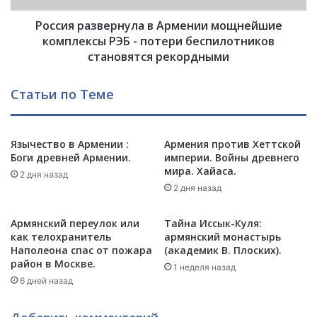
и
з
ю
Россия развернула в Армении мощнейшие
в
,
е
комплексы РЭБ - потери беспилотников
а
р
становятся рекордными
н
н
е
у
Статьи по Теме
Р
л
о
а
с
в
с
А
Язычество в Армении :
Армения против Хеттской
и
Боги древней Армении.
империи. Войны древнего
р
мира. Хайаса.
ю
м
2 дня назад
!
е
2 дня назад
С
н
о
и
Армянский переулок или
Тайна Иссык-Куля:
л
и
как телохранитель
армянский монастырь
о
м
Наполеона спас от пожара
(академик В. Плоских).
в
о
район в Москве.
1 неделя назад
ь
щ
6 дней назад
е
н
в
е