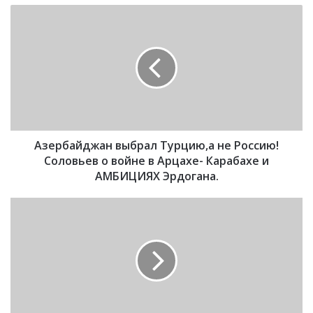
А
з
е
р
б
а
й
д
ж
Азербайджан выбрал Турцию,а не Россию!
а
н
Соловьев о войне в Арцахе- Карабахе и
в
АМБИЦИЯХ Эрдогана.
ы
б
Р
р
о
а
с
л
с
Т
и
у
я
р
р
ц
а