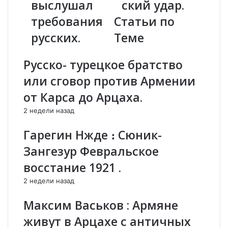
выслушал
ский удар.
р
о
а
в
требования
Статьи по
В
:
русских.
Теме
К
Р
С
е
Р
з
Русско- турецкое братство
о
о
или сговор против Армении
с
л
с
ю
от Карса до Арцаха.
и
ц
2 недели назад
и
и
Э
я
Гарегин Нжде ։ Сюник-
р
Б
д
у
Зангезур Февральское
о
н
восстание 1921 .
г
д
а
е
2 недели назад
н
с
с
т
Максим Васьков : Армяне
а
а
живут в Арцахе с античных
м
г