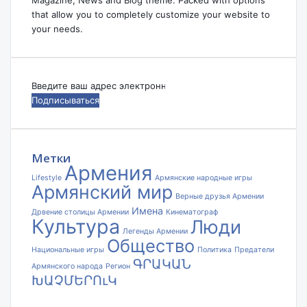
Magazine, News and Blog theme. Packed with options
that allow you to completely customize your website to
your needs.
Введите
ваш
адрес
электронной
почты
Метки
Армения
Lifestyle
Армянские народные игры
Армянский мир
Верные друзья Армении
Имена
Дрвение столицы Армении
Кинематограф
Культура
Люди
Легенды Армении
Общество
Национальные игры
Политика
Предатели
ԳՐԱԿԱՆ
Армянского народа
Регион
ԽԱՉՄԵՐՈւԿ