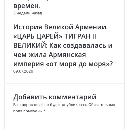
п
а
времен.
о
к
3 недели назад
з
а
в
к
История Великой Армении.
о
а
н
н
«ЦАРЬ ЦАРЕЙ» ТИГРАН II
и
т
ВЕЛИКИЙ: Как создавалась и
л
и
П
р
чем жила Армянская
у
о
империя «от моря до моря»?
т
с
и
с
09.07.2026
н
и
у
й
и
с
в
к
Добавить комментарий
ы
и
с
й
Ваш адрес email не будет опубликован.
Обязательные
л
у
поля помечены
*
у
д
К
ш
а
о
а
р