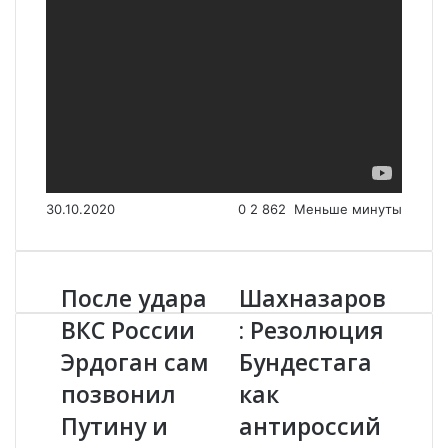
30.10.2020
0
2 862
Меньше минуты
После удара
Шахназаров
П
Ш
о
а
ВКС России
: Резолюция
с
х
Эрдоган сам
Бундестага
л
н
е
а
позвонил
как
у
з
д
Путину и
а
антироссий
а
р