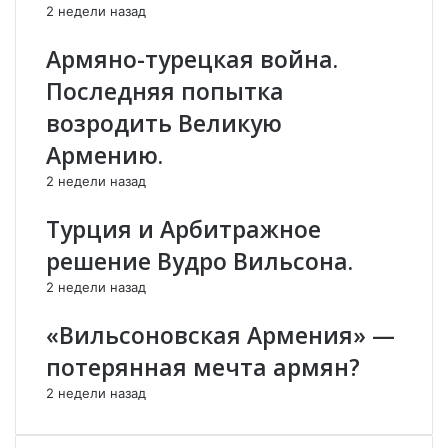
е
т
2 недели назад
л
а
о
н
Армяно-турецкая война.
в
о
Последняя попытка
е
в
к
к
возродить Великую
,
а
Армению.
к
в
о
С
2 недели назад
т
т
о
е
Турция и Арбитражное
р
п
решение Вудро Вильсона.
ы
а
й
н
2 недели назад
в
а
с
к
«Вильсоновская Армения» —
е
е
потерянная мечта армян?
г
р
д
т
2 недели назад
а
е
р
и
я
Ш