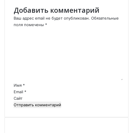
д
у
Добавить комментарий
о
ш
Ваш адрес email не будет опубликован.
м
и
Обязательные
.
п
поля помечены
*
р
К
я
о
м
м
о
м
с
е
е
н
й
т
ч
а
а
р
Имя
*
с
и
Email
*
.
й
Сайт
*