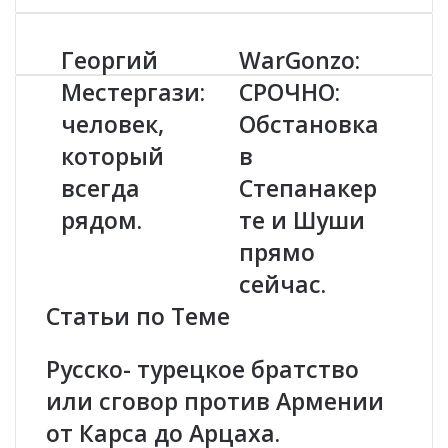
Георгий
WarGonzo:
Г
W
е
a
Местергази:
СРОЧНО:
о
r
человек,
Обстановка
р
G
г
o
который
в
и
n
й
всегда
z
Степанакер
М
o
рядом.
те и Шуши
е
:
с
С
прямо
т
Р
сейчас.
е
О
р
Ч
Статьи по Теме
г
Н
а
О
Русско- турецкое братство
з
:
и
О
или сговор против Армении
:
б
от Карса до Арцаха.
ч
с