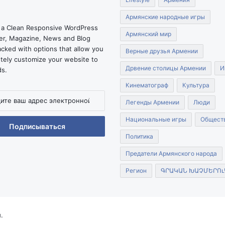
մ
ա
Армянские народные игры
ր
 a Clean Responsive WordPress
Армянский мир
դ
r, Magazine, News and Blog
կ
cked with options that allow you
Верные друзья Армении
ա
tely customize your website to
ն
Дрвение столицы Армении
И
ds.
ց
Кинематограф
Культура
հ
ե
Легенды Армении
Люди
տ
Национальные игры
Общест
.
нной
Политика
Предатели Армянского народа
Регион
ԳՐԱԿԱՆ ԽԱՉՄԵՐՈւ
.