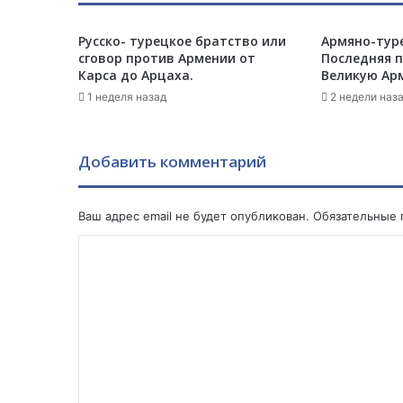
п
р
Русско- турецкое братство или
Армяно-тур
е
сговор против Армении от
Последняя 
ж
Карса до Арцаха.
Великую Ар
д
а
1 неделя назад
2 недели наз
ю
т
Р
Добавить комментарий
о
с
с
Ваш адрес email не будет опубликован.
Обязательные
и
ю
К
:
о
у
м
А
р
м
м
е
е
н
н
и