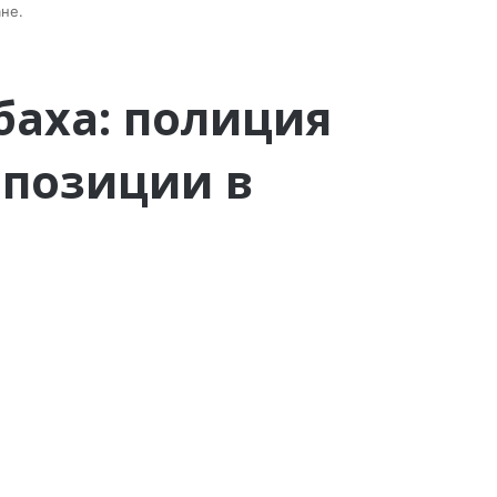
не.
баха: полиция
ппозиции в