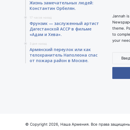
Жизнь замечательных людей:
Константин Орбелян.
Jannah is
17 часов назад
Newspape
Фрунзик — заслуженный артист
theme. Pa
Дагестанской АССР в фильме
«Адам и Хева».
to comple
your nee
3 дня назад
Армянский переулок или как
телохранитель Наполеона спас
Введите
от пожара район в Москве.
ваш
адрес
электро
почты
© Copyright 2026, Наша Армения. Все права защищены