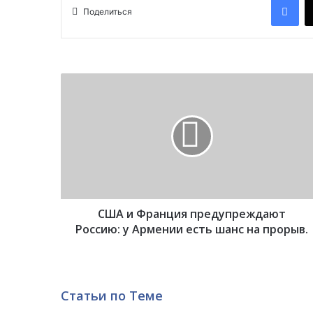
Поделиться
С
Ш
А
и
Ф
р
а
н
ц
США и Франция предупреждают
и
я
Россию: у Армении есть шанс на прорыв.
п
р
е
д
Статьи по Теме
у