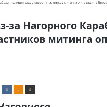
рабаха: полиция задерживает участников митинга оппозиции в Ерева
из-за Нагорного Кара
астников митинга о
X
VKontakte
Odnoklassniki
Поделиться по электронной почте
Нагорного