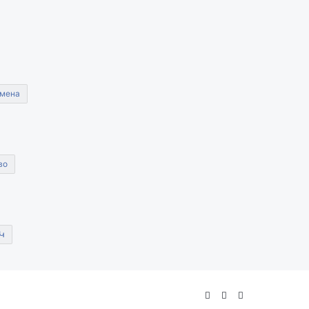
мена
во
Կ
Facebook
YouTube
Instagram