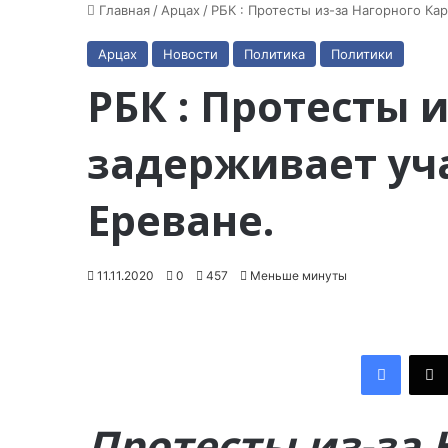
Главная
/
Арцах
/
РБК : Протесты из-за Нагорного Ка
Арцах
Новости
Политика
Политики
РБК : Протесты 
задерживает уч
Ереване.
11.11.2020
0
457
Меньше минуты
Facebook
Протесты из-за 