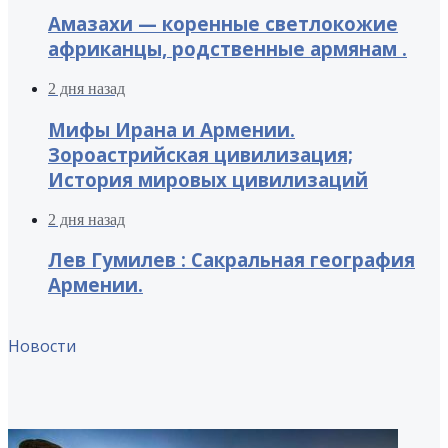
Амазахи — коренные светлокожие
африканцы, родственные армянам .
2 дня назад
Мифы Ирана и Армении.
Зороастрийская цивилизация;
История мировых цивилизаций
2 дня назад
Лев Гумилев : Сакральная география
Армении.
Новости