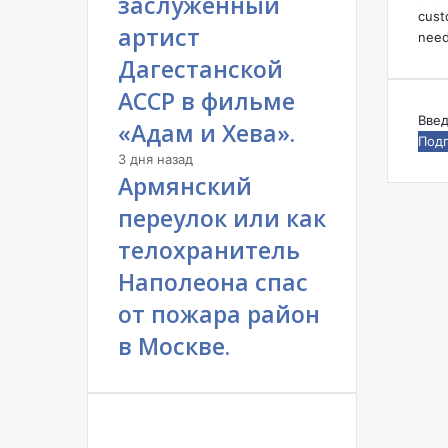
заслуженный
н
cust
артист
о
need
в
Дагестанской
ы
АССР в фильме
е
в
Вве
«Адам и Хева».
ы
ваш
3 дня назад
з
адр
Армянский
о
эле
в
поч
переулок или как
ы
телохранитель
.
Наполеона спас
от пожара район
в Москве.