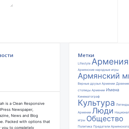
а
н
а
в
Е
в
р
о
вости
п
Метки
Армения
е
Lifestyle
с
Армянские народные игры
л
Армянский м
и
Верные друзья Армении
Дрвение
ш
Имена
к
столицы Армении
о
Кинематограф
Культура
м
ah is a Clean Responsive
Легенд
Люди
в
Press Newspaper,
Армении
Национа
е
zine, News and Blog
Общество
л
игры
e. Packed with options that
и
Политика
Предатели Армянского
w you to completely