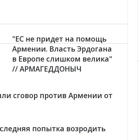
"ЕС не придет на помощь
"
Е
т
Армении. Власть Эрдогана
С
в Европе слишком велика"
н
е
// АРМАГЕДДОНЫЧ
п
р
и
д
 или сговор против Армении от
е
т
н
а
п
оследняя попытка возродить
о
м