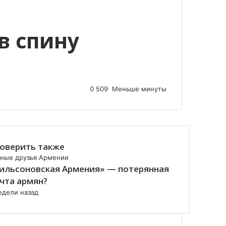
в спину
0
509
Меньше минуты
оверить также
ные друзья Армении
ильсоновская Армения» — потерянная
чта армян?
едели назад