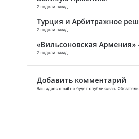
А
й
н
2 недели назад
р
п
о
ц
о
й
Турция и Арбитражное реш
а
ч
п
х
т
о
2 недели назад
:
е
ч
н
т
«Вильсоновская Армения» 
о
е
2 недели назад
в
ы
е
в
Добавить комментарий
ы
з
Ваш адрес email не будет опубликован.
Обязател
о
К
в
о
ы
м
|
м
Л
е
а
н
б
т
и