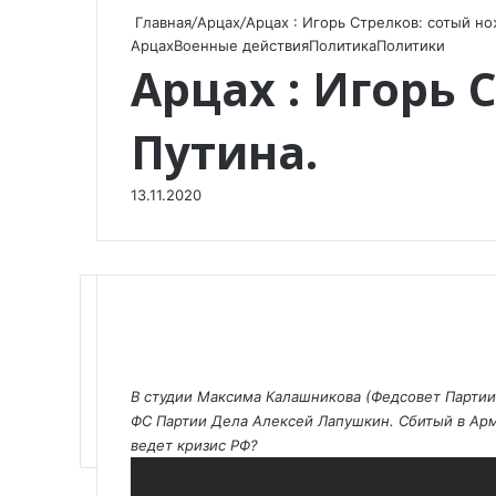
Главная
/
Арцах
/
Арцах : Игорь Стрелков: сотый но
Арцах
Военные действия
Политика
Политики
Арцах : Игорь 
Путина.
13.11.2020
F
X
V
O
W
T
V
П
a
K
d
h
e
i
о
В студии Максима Калашникова (Федсовет Партии
c
o
n
a
l
b
д
ФС Партии Дела Алексей Лапушкин. Сбитый в Арме
e
n
o
t
e
e
е
ведет кризис РФ?
b
t
k
s
g
r
л
o
a
l
A
r
и