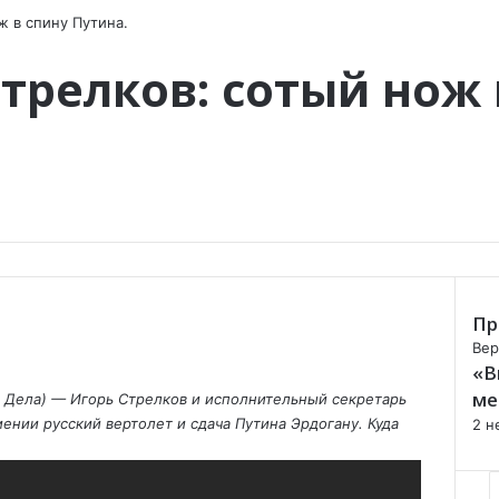
ж в спину Путина.
Стрелков: сотый нож 
Пр
C
Вер
«В
l
o
ме
 Дела) — Игорь Стрелков и исполнительный секретарь
s
нии русский вертолет и сдача Путина Эрдогану. Куда
2 н
e