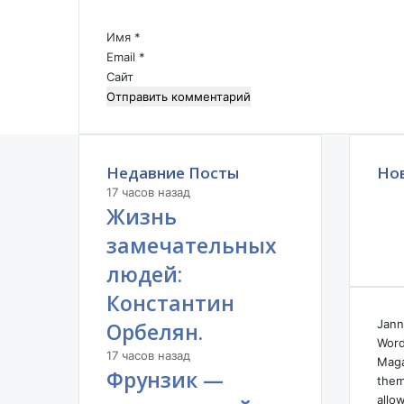
а
р
р
Имя
и
*
и
н
Email
*
й
т
Сайт
*
К
а
р
н
Недавние Посты
а
Но
у
17 часов назад
х
Жизнь
о
замечательных
в
а
людей:
.
Константин
А
р
Jann
Орбелян.
ц
Word
17 часов назад
а
Maga
Фрунзик —
х
them
:
allo