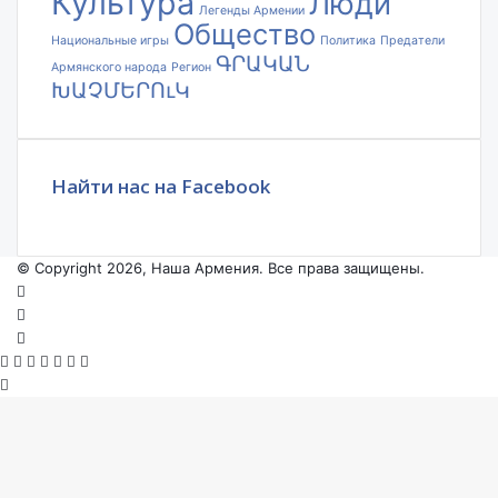
Культура
Люди
Легенды Армении
Общество
Национальные игры
Политика
Предатели
ԳՐԱԿԱՆ
Армянского народа
Регион
ԽԱՉՄԵՐՈւԿ
Найти нас на Facebook
© Copyright 2026, Наша Армения. Все права защищены.
Facebook
YouTube
Instagram
Facebook
X
VKontakte
Odnoklassniki
WhatsApp
Telegram
Viber
Back
to
top
button