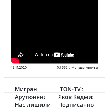
13.11.2020
0
565
Меньше минуты
Мигран
ITON-TV :
М
I
и
T
Арутюнян։
Яков Кедми:
г
O
Нас лишили
Подписанно
р
N
а
-