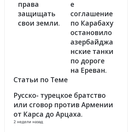
права
е
н
T
А
защищать
V
соглашение
р
:
свои земли.
по Карабаху
у
Я
т
к
остановило
ю
о
азербайджа
н
в
я
К
нские танки
н
е
по дороге
։
д
Н
м
на Ереван.
а
и
Статьи по Теме
с
:
л
П
и
о
Русско- турецкое братство
ш
д
или сговор против Армении
и
п
л
и
от Карса до Арцаха.
и
с
2 недели назад
п
а
р
н