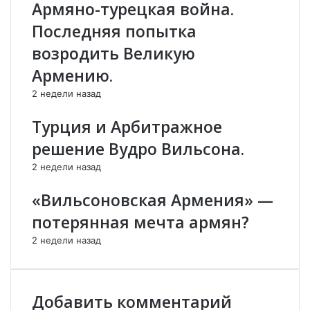
Армяно-турецкая война.
а
н
в
о
Последняя попытка
а
е
возродить Великую
з
с
а
о
Армению.
щ
г
2 недели назад
и
л
щ
а
Турция и Арбитражное
а
ш
т
е
решение Вудро Вильсона.
ь
н
2 недели назад
с
и
в
е
«Вильсоновская Армения» —
о
п
и
о
потерянная мечта армян?
з
К
е
а
2 недели назад
м
р
л
а
и
б
Добавить комментарий
.
а