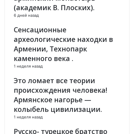
:
и
(академик В. Плоских).
А
й
р
с
6 дней назад
к
к
а
и
Сенсационные
д
е
археологические находки в
и
ж
й
у
Армении, Технопарк
Д
р
каменного века .
у
н
б
а
1 неделя назад
н
л
о
и
Это ломает все теории
в
с
происхождения человека!
т
ы
Армянское нагорье —
з
колыбель цивилизации.
а
д
1 неделя назад
а
л
Русско- турецкое братство
и