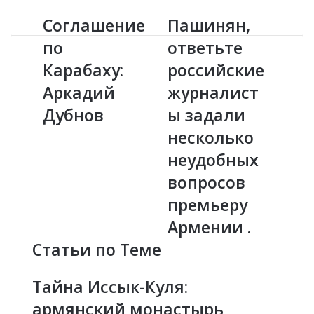
Соглашение
Пашинян,
С
П
о
а
по
ответьте
г
ш
Карабаху:
российские
л
и
а
н
Аркадий
журналист
ш
я
е
Дубнов
н
ы задали
н
,
несколько
и
о
е
т
неудобных
п
в
вопросов
о
е
К
т
премьеру
а
ь
Армении .
р
т
а
е
Статьи по Теме
б
р
а
о
Тайна Иссык-Куля:
х
с
у
с
армянский монастырь