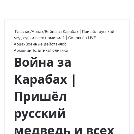
Главная
/
Арцах
/
Война за Карабах | Пришёл русский
медведь и всех помирил? | Соловьёв LIVE
Арцах
Военные действия
об
Армении
Политика
Политики
Война за
Карабах |
Пришёл
русский
медведь и всех