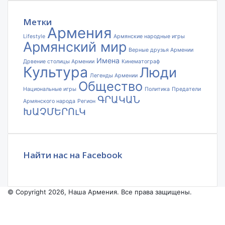
электронной
почты
Метки
Армения
Lifestyle
Армянские народные игры
Армянский мир
Верные друзья Армении
Имена
Дрвение столицы Армении
Кинематограф
Культура
Люди
Легенды Армении
Общество
Национальные игры
Политика
Предатели
ԳՐԱԿԱՆ
Армянского народа
Регион
ԽԱՉՄԵՐՈւԿ
Найти нас на Facebook
© Copyright 2026, Наша Армения. Все права защищены.
Facebook
YouTube
Instagram