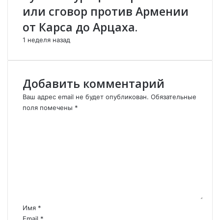
или сговор против Армении
н
е
от Карса до Арцаха.
с
к
1 неделя назад
о
л
ь
Добавить комментарий
к
о
Ваш адрес email не будет опубликован.
Обязательные
н
поля помечены
*
е
К
у
о
д
м
о
м
б
е
н
н
ы
т
х
в
а
о
р
Имя
*
п
и
Email
*