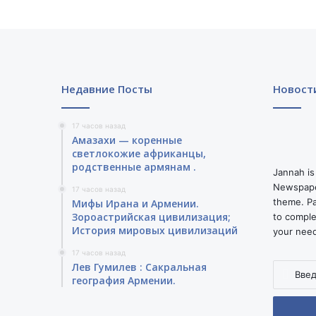
а
в
п
р
о
д
Недавние Посты
Новост
а
ж
е
17 часов назад
Амазахи — коренные
Н
светлокожие африканцы,
а
родственные армянам .
г
Jannah is
о
Newspape
17 часов назад
р
theme. Pa
Мифы Ирана и Армении.
н
Зороастрийская цивилизация;
to comple
о
История мировых цивилизаций
your nee
г
17 часов назад
о
Лев Гумилев : Сакральная
Введите
К
география Армении.
ваш
а
адрес
р
электро