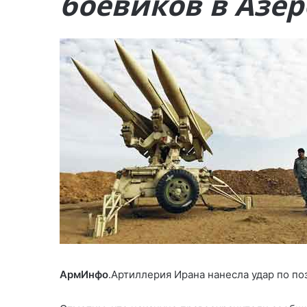
боевиков в Азе
АрмИнфо
.Артиллерия Ирана нанесла удар по по