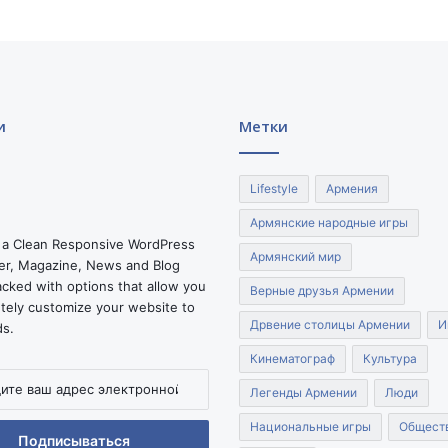
к
о
й
х
в
а
и
Метки
т
к
и
Lifestyle
Армения
н
а
Армянские народные игры
К
 a Clean Responsive WordPress
Армянский мир
а
r, Magazine, News and Blog
в
cked with options that allow you
Верные друзья Армении
к
tely customize your website to
а
Дрвение столицы Армении
И
ds.
з
Кинематограф
Культура
е
.
Легенды Армении
Люди
Национальные игры
Общест
нной