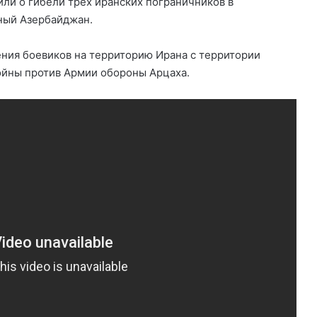
ли о гибели трех иранских пограничников в
ный Азербайджан.
ения боевиков на территорию Ирана с территории
ойны против Армии обороны Арцаха.