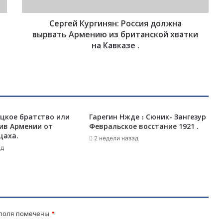
у
р
Сергей Кургинян: Россия должна
г
и
вырвать Армению из британской хватки
н
на Кавказе .
я
н
:
Р
о
с
ецкое братство или
Гарегин Нжде ։ Сюник- Зангезур
с
ив Армении от
Февральское восстание 1921 .
и
цаха.
я
2 недели назад
ад
д
о
л
ж
н
а
в
 поля помечены
*
ы