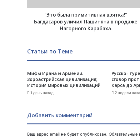
а
п
"Это была примитивная взятка!"
р
и
Багдасаров уличил Пашиняна в продаже
м
Нагорного Карабаха.
и
т
и
Статьи по Теме
в
н
а
Мифы Ирана и Армении.
Русско- тур
я
Зороастрийская цивилизация;
сговор прот
в
История мировых цивилизаций
Карса до Ар
з
я
1 день назад
2 недели наз
т
к
а
Добавить комментарий
!
"
Б
Ваш адрес email не будет опубликован.
Обязательные
а