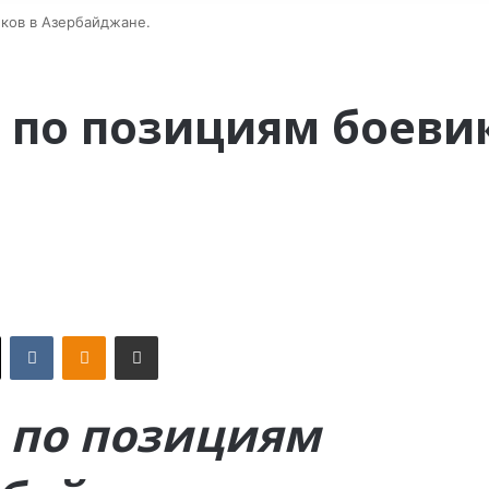
иков в Азербайджане.
 по позициям боеви
X
VKontakte
Odnoklassniki
Поделиться по электронной почте
р по позициям