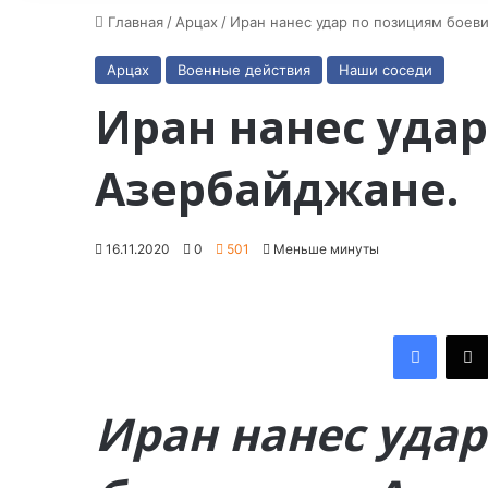
Главная
/
Арцах
/
Иран нанес удар по позициям боев
Арцах
Военные действия
Наши соседи
Иран нанес удар
Азербайджане.
16.11.2020
0
501
Меньше минуты
Facebook
Иран нанес уда