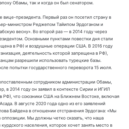
эпоху Обамы, так и когда он был сенатором.
е вице-президента. Первый раз он посетил страну в
емьер-министром Реджепом Тайипом Эрдоганом и
бскую весну». Во второй раз — в 2014 году через
езидентом. Основными пунктами повестки дня стали
ещена в РФ) и воздушные операции США. В 2016 году
анизация, деятельность которой запрещена в РФ),
канцам разрешили использовать турецкие базы.
после попытки государственного переворота 15 июля.
окопоставленным сотрудником администрации Обамы,
р, в 2014 году он заявил в контексте Сирии и ИГИЛ
 в РФ), что союзники США на Ближнем Востоке, включая
сада. В августе 2020 года одно из его заявлений
лова Байдена в отношении отстранения Эрдогана: «Мы
 оппозиции. Мы должны четко сказать, что наша
курдского населения, которое хочет занять место в