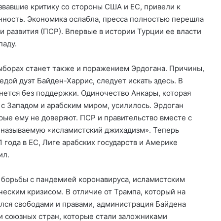
вавшие критику со стороны США и ЕС, привели к
нность. Экономика ослабла, пресса полностью перешла
 развития (ПСР). Впервые в истории Турции ее власти
паду.
ыборах станет также и поражением Эрдогана. Причины,
едой дуэт Байден-Харрис, следует искать здесь. В
анется без поддержки. Одиночество Анкары, которая
 с Западом и арабским миром, усилилось. Эрдоган
рые ему не доверяют. ПСР и правительство вместе с
о называемую «исламистский джихадизм». Теперь
 года в ЕС, Лиге арабских государств и Америке
ил.
 борьбы с пандемией коронавируса, исламистским
еским кризисом. В отличие от Трампа, который на
лся свободами и правами, администрация Байдена
и союзных стран, которые стали заложниками