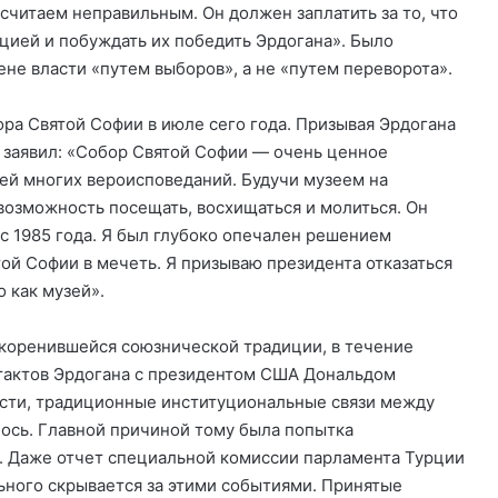
считаем неправильным. Он должен заплатить за то, что
цией и побуждать их победить Эрдогана». Было
не власти «путем выборов», а не «путем переворота».
ора Святой Софии в июле сего года. Призывая Эрдогана
н заявил: «Собор Святой Софии — очень ценное
ей многих вероисповеданий. Будучи музеем на
возможность посещать, восхищаться и молиться. Он
 1985 года. Я был глубоко опечален решением
ой Софии в мечеть. Я призываю президента отказаться
 как музей».
укоренившейся союзнической традиции, в течение
нтактов Эрдогана с президентом США Дональдом
ласти, традиционные институциональные связи между
ось. Главной причиной тому была попытка
а. Даже отчет специальной комиссии парламента Турции
льного скрывается за этими событиями. Принятые