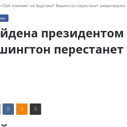
м США повлияет на Эрдогана? Вашингтон перестанет умиротворять 
ики
айдена президентом
ашингтон перестанет
X
VKontakte
Odnoklassniki
Поделиться по электронной почте