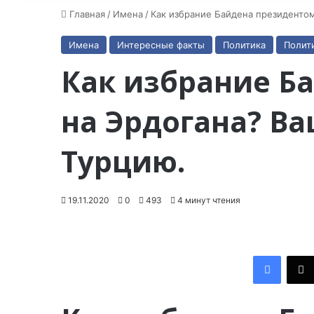
Главная
/
Имена
/
Как избрание Байдена президенто
Имена
Интересные факты
Политика
Полит
Как избрание Б
на Эрдогана? В
Турцию.
19.11.2020
0
493
4 минут чтения
Facebook