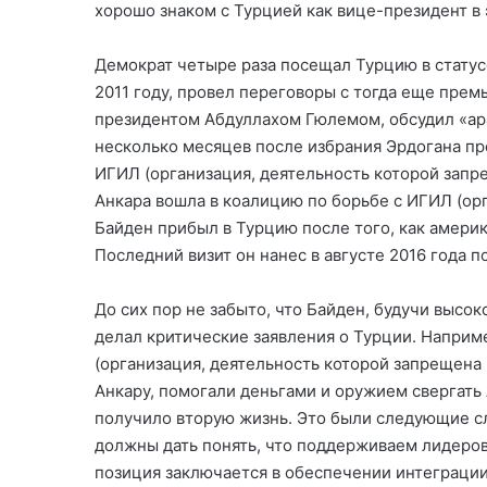
хорошо знаком с Турцией как вице-президент в 
Демократ четыре раза посещал Турцию в статус
2011 году, провел переговоры с тогда еще пр
президентом Абдуллахом Гюлемом, обсудил «ара
несколько месяцев после избрания Эрдогана пр
ИГИЛ (организация, деятельность которой запр
Анкара вошла в коалицию по борьбе с ИГИЛ (орг
Байден прибыл в Турцию после того, как амери
Последний визит он нанес в августе 2016 года 
До сих пор не забыто, что Байден, будучи выс
делал критические заявления о Турции. Наприме
(организация, деятельность которой запрещена
Анкару, помогали деньгами и оружием свергать А
получило вторую жизнь. Это были следующие с
должны дать понять, что поддерживаем лидеров
позиция заключается в обеспечении интеграции 