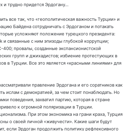
Ох и трудно придется Эрдогану…
ть все так, что «геополитическая важность Турции» и
ацию Байдена сотрудничать с Эрдоганом и потакать
которые усложняют положение турецкого президента:
k и связанные с ним эпизоды глубокой коррупции;
 С-400; провалы, созданные экспансионистской
еских групп и джихадистов; избиение протестующих в
ов в Турции. Все это является «красными линиями» для
ассматривали правление Эрдогана и его соратников как
ь ислам с демократией, за чем стоит понаблюдать. Но
мки поведения, захватил партию, которая в стране
ривело к огромной поляризации в Турции.
ционализма. При этом экономика на грани краха, Турция
сны о своей личной «живучести». Какие шаги будут
т, если Эрдоган продолжить политику рефлексивного