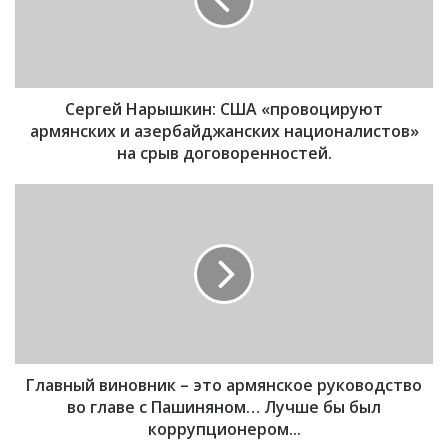
е
й
Н
а
р
Сергей Нарышкин: США «провоцируют
ы
ш
армянских и азербайджанских националистов»
к
на срыв договоренностей.
и
н
Г
:
л
С
а
Ш
в
А
н
«
ы
п
й
р
в
о
и
в
Главный виновник – это армянское руководство
н
о
о
во главе с Пашиняном… Лучше бы был
ц
в
коррупционером...
и
н