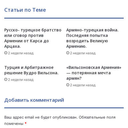
р
и
Статьи по Теме
у
к
ю
–
т
э
а
т
Русско- турецкое братство
Армяно-турецкая война.
р
или сговор против
Последняя попытка
о
Армении от Карса до
возродить Великую
м
а
Арцаха.
Армению.
я
р
н
2 недели назад
2 недели назад
м
с
я
к
н
Турция и Арбитражное
«Вильсоновская Армения»
и
с
решение Вудро Вильсона.
— потерянная мечта
х
к
армян?
2 недели назад
и
о
2 недели назад
а
е
з
р
Добавить комментарий
е
у
р
к
б
о
Ваш адрес email не будет опубликован.
Обязательные поля
а
в
помечены
*
й
о