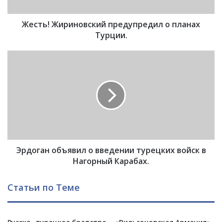
и
р
Жесть! Жириновский предупредил о планах
и
н
Турции.
о
в
Э
с
р
к
д
и
о
й
г
п
а
р
н
е
о
д
б
у
Эрдоган объявил о введении турецких войск в
ъ
п
я
Нагорный Карабах.
р
в
е
и
Статьи по Теме
д
л
и
о
л
в
о