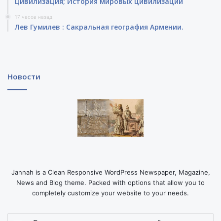
цивилизация; История мировых цивилизаций
17 часов назад
Лев Гумилев : Сакральная география Армении.
Новости
Jannah is a Clean Responsive WordPress Newspaper, Magazine,
News and Blog theme. Packed with options that allow you to
completely customize your website to your needs.
Введите