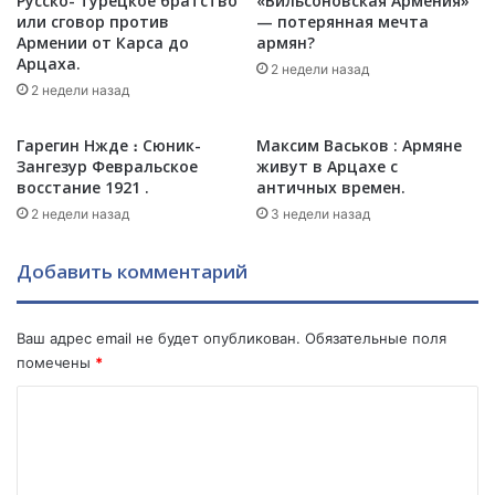
Русско- турецкое братство
«Вильсоновская Армения»
в
или сговор против
— потерянная мечта
п
е
Армении от Карса до
армян?
л
д
Арцаха.
а
е
2 недели назад
н
2 недели назад
н
а
и
х
и
Гарегин Нжде ։ Сюник-
Максим Васьков : Армяне
Т
т
Зангезур Февральское
живут в Арцахе с
у
у
восстание 1921 .
античных времен.
р
р
2 недели назад
3 недели назад
ц
е
и
ц
Добавить комментарий
и
к
.
и
х
Ваш адрес email не будет опубликован.
Обязательные поля
в
помечены
*
о
й
К
с
о
к
в
м
Н