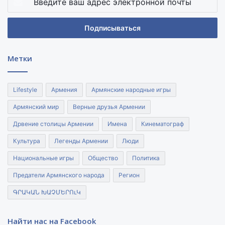
ваш
адрес
электронной
почты
Метки
Lifestyle
Армения
Армянские народные игры
Армянский мир
Верные друзья Армении
Дрвение столицы Армении
Имена
Кинематограф
Культура
Легенды Армении
Люди
Национальные игры
Общество
Политика
Предатели Армянского народа
Регион
ԳՐԱԿԱՆ ԽԱՉՄԵՐՈւԿ
Найти нас на Facebook