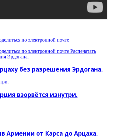
оделиться по электронной почте
оделиться по электронной почте
Распечатать
ния Эрдогана.
рцаху без разрешения Эрдогана.
три.
урция взорвётся изнутри.
ив Армении от Карса до Арцаха.