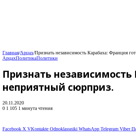
Главная
/
Арцах
/
Признать независимость Карабаха: Франция го
Арцах
Политика
Политики
Признать независимость 
неприятный сюрприз.
20.11.2020
0
1 105
1 минута чтения
Facebook
X
VKontakte
Odnoklassniki
WhatsApp
Telegram
Viber
П