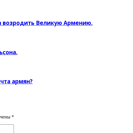
а возродить Великую Армению.
ьсона.
чта армян?
ечены
*