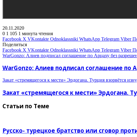
20.11.2020
0
1 105
1 минута чтения
Facebook
X
VKontakte
Odnoklassniki
WhatsApp
Telegram
Viber
П
Поделиться
Facebook
X
VKontakte
Odnoklassniki
WhatsApp
Telegram
Viber
П
WarGonzo: Алиев подписал соглашение по Арцаху без разреше
WarGonzo: Алиев подписал соглашение по А
Закат «стремящегося к мести» Эрдогана. Турция взорвётся изну
Закат «стремящегося к мести» Эрдогана. Т
Статьи по Теме
Русско- турецкое братство или сговор прот