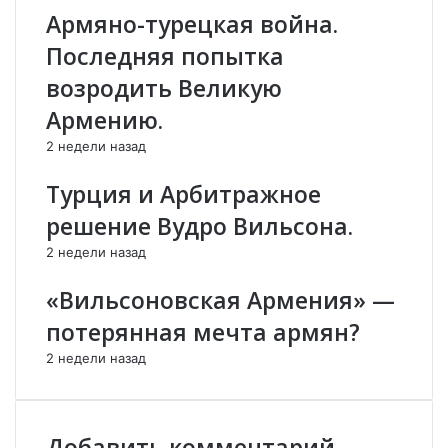
и
е
Армяно-турецкая война.
й
к
Последняя попытка
Т
н
у
а
возродить Великую
р
ш
Армению.
а
е
н
м
2 недели назад
”
у
п
с
Турция и Арбитражное
р
о
решение Вудро Вильсона.
е
о
д
т
2 недели назад
н
е
а
ч
«Вильсоновская Армения» —
з
е
потерянная мечта армян?
н
с
а
т
2 недели назад
ч
в
е
е
н
н
а
н
Добавить комментарий