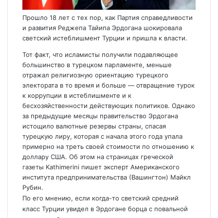
Прошло 18 лет с тех пор, как Партия справедливости
и развития Реджепа Тайипа Эрдогана шокировала
светский истеблишмент Турции и пришла к власти.
Тот факт, что исламисты получили подавляющее
большинство в турецком парламенте, меньше
отражал религиозную ориентацию турецкого
электората в то время и больше — отвращение турок
к коррупции в истеблишменте и к
бесхозяйственности действующих политиков. Однако
за предыдущие месяцы правительство Эрдогана
истощило валютные резервы страны, спасая
турецкую лиру, которая с начала этого года упала
примерно на треть своей стоимости по отношению к
доллару США. Об этом на страницах греческой
газеты Kathimerini пишет эксперт Американского
института предпринимательства (Вашингтон) Майкл
Рубин.
По его мнению, если когда-то светский средний
класс Турции увидел в Эрдогане борца с повальной