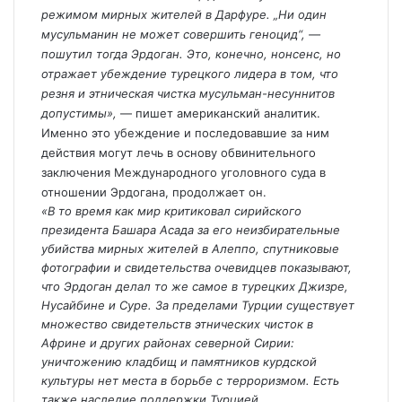
режимом мирных жителей в Дарфуре. „Ни один
мусульманин не может совершить геноцид“, —
пошутил тогда Эрдоган. Это, конечно, нонсенс, но
отражает убеждение турецкого лидера в том, что
резня и этническая чистка мусульман-несуннитов
допустимы»,
— пишет американский аналитик.
Именно это убеждение и последовавшие за ним
действия могут лечь в основу обвинительного
заключения Международного уголовного суда в
отношении Эрдогана, продолжает он.
«В то время как мир критиковал сирийского
президента Башара Асада за его неизбирательные
убийства мирных жителей в Алеппо, спутниковые
фотографии и свидетельства очевидцев показывают,
что Эрдоган делал то же самое в турецких Джизре,
Нусайбине и Суре. За пределами Турции существует
множество свидетельств этнических чисток в
Африне и других районах северной Сирии:
уничтожению кладбищ и памятников курдской
культуры нет места в борьбе с терроризмом. Есть
также наследие поддержки Турцией