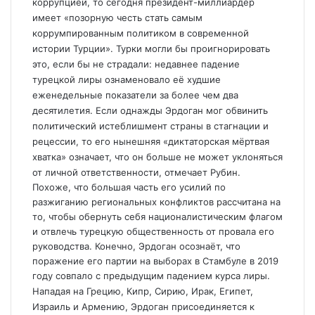
коррупцией, то сегодня президент-миллиардер
имеет «позорную честь стать самым
коррумпированным политиком в современной
истории Турции». Турки могли бы проигнорировать
это, если бы не страдали: недавнее падение
турецкой лиры ознаменовало её худшие
еженедельные показатели за более чем два
десятилетия. Если однажды Эрдоган мог обвинить
политический истеблишмент страны в стагнации и
рецессии, то его нынешняя «диктаторская мёртвая
хватка» означает, что он больше не может уклоняться
от личной ответственности, отмечает Рубин.
Похоже, что большая часть его усилий по
разжиганию региональных конфликтов рассчитана на
то, чтобы обернуть себя националистическим флагом
и отвлечь турецкую общественность от провала его
руководства. Конечно, Эрдоган осознаёт, что
поражение его партии на выборах в Стамбуле в 2019
году совпало с предыдущим падением курса лиры.
Нападая на Грецию, Кипр, Сирию, Ирак, Египет,
Израиль и Армению, Эрдоган присоединяется к