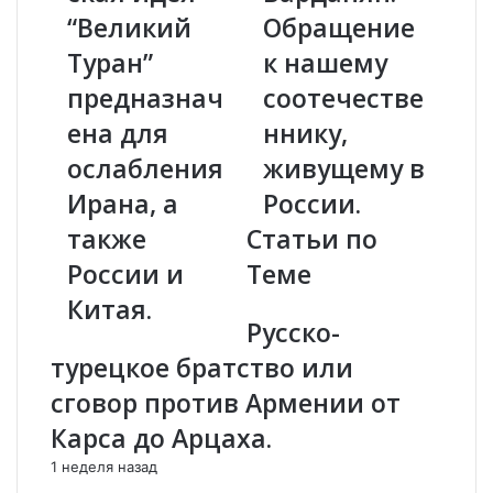
“Великий
Обращение
т
а
ю
д
Туран”
к нашему
р
и
к
предназнач
й
соотечестве
и
В
ена для
ннику,
с
а
т
р
ослабления
живущему в
с
д
Ирана, а
России.
к
а
а
н
также
Статьи по
я
я
России и
Теме
и
н
д
:
Китая.
е
О
Русско-
я
б
турецкое братство или
“
р
В
а
сговор против Армении от
е
щ
Карса до Арцаха.
л
е
и
н
1 неделя назад
к
и