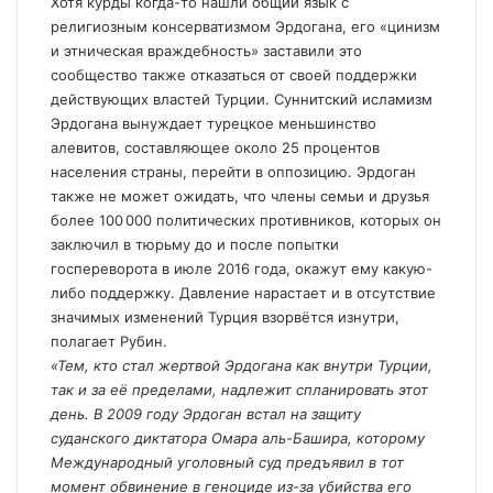
Хотя курды когда-то нашли общий язык с
религиозным консерватизмом Эрдогана, его «цинизм
и этническая враждебность» заставили это
сообщество также отказаться от своей поддержки
действующих властей Турции. Суннитский исламизм
Эрдогана вынуждает турецкое меньшинство
алевитов, составляющее около 25 процентов
населения страны, перейти в оппозицию. Эрдоган
также не может ожидать, что члены семьи и друзья
более 100 000 политических противников, которых он
заключил в тюрьму до и после попытки
госпереворота в июле 2016 года, окажут ему какую-
либо поддержку. Давление нарастает и в отсутствие
значимых изменений Турция взорвётся изнутри,
полагает Рубин.
«Тем, кто стал жертвой Эрдогана как внутри Турции,
так и за её пределами, надлежит спланировать этот
день. В 2009 году Эрдоган встал на защиту
суданского диктатора Омара аль-Башира, которому
Международный уголовный суд предъявил в тот
момент обвинение в геноциде из-за убийства его