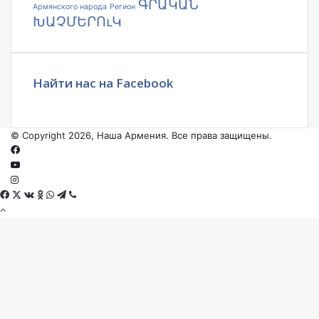
ԳՐԱԿԱՆ
Армянского народа
Регион
ԽԱՉՄԵՐՈւԿ
Найти нас на Facebook
© Copyright 2026, Наша Армения. Все права защищены.
Facebook
YouTube
Instagram
Facebook
X
VKontakte
Odnoklassniki
WhatsApp
Telegram
Viber
Back
to
top
button