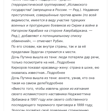
(террористической группировки) „Исламского
государства“ (запрещена в России. — Ред.). Недавние
преступления, совершённые против армян (по всей
видимости, имеется в виду участие турецких
военных и протурецких боевиков из Сирии в войне в
Нагорном Карабахе на стороне Азербайджана. —
Ред.), добавляют к потенциальному списку
обвинений»,
— отмечает Рубин.
По его словам, как внутри страны, так и за её
пределами Эрдоган стремится к мести.
Дочь Путина вышла из тени: люди потеряли дар речи,
только посмотрите на неё…
Подробнее
Киркоров показал красавицу-жену: страна в шоке, ею
оказалась известная…
Подробнее
Дочь Путина вышла из тени: ахнете, узнав, кто она
такая на самом деле
Подробнее
«Вместо того, чтобы извлечь уроки из изгнания
своего исламистского наставника Неджметтина
Эрбакана в 1997 году или своего собственного
последующего тюремного приговора в 1999 году,
Эрдоган посвятил своё правление стремлению