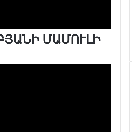
ԲՅԱՆԻ ՄԱՄՈՒԼԻ