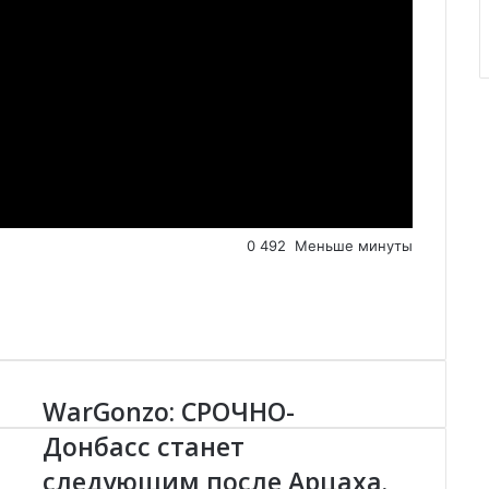
0
492
Меньше минуты
WarGonzo: СРОЧНО-
W
a
Донбасс станет
r
следующим после Арцаха.
G