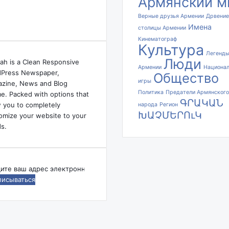
Армянский м
х
Верные друзья Армении
Дрвение
а
Имена
.
столицы Армении
Кинематограф
Культура
Легенд
Люди
ah is a Clean Responsive
Армении
Национа
Press Newspaper,
Общество
игры
zine, News and Blog
Политика
Предатели Армянского
e. Packed with options that
ԳՐԱԿԱՆ
w you to completely
народа
Регион
ԽԱՉՄԵՐՈւԿ
omize your website to your
s.
дите
ес
ктронной
ты