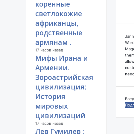
коренные
а
"
светлокожие
африканцы,
родственные
Jann
армянам .
Word
Maga
17 часов назад
them
Мифы Ирана и
allo
Армении.
cust
need
Зороастрийская
цивилизация;
История
Вве
мировых
ваш
адр
цивилизаций
эле
17 часов назад
поч
Лев Гумилев :