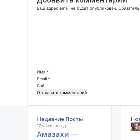
п
Ваш адрес email не будет опубликован.
Обязател
р
К
о
о
г
м
р
м
а
е
м
н
м
т
ы
а
"
р
Имя
*
П
и
Email
о
*
й
л
Сайт
*
е
К
у
л
Недавние Посты
Но
и
к
17 часов назад
о
Амазахи —
в