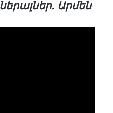
եներալներ. Արմեն