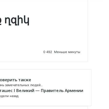
ք ղզիկ
0
492
Меньше минуты
оверить также
нь замечательных людей..
ташес I Великий — Правитель Армении
едели назад