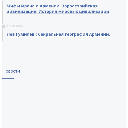
Мифы Ирана и Армении. Зороастрийская
цивилизация; История мировых цивилизаций
5 часов назад
Лев Гумилев : Сакральная география Армении.
Новости