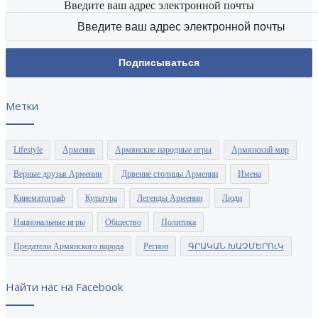
Введите ваш адрес электронной почты
Метки
Lifestyle
Армения
Армянские народные игры
Армянский мир
Верные друзья Армении
Дрвение столицы Армении
Имена
Кинематограф
Культура
Легенды Армении
Люди
Национальные игры
Общество
Политика
Предатели Армянского народа
Регион
ԳՐԱԿԱՆ ԽԱՉՄԵՐՈւԿ
Найти нас на Facebook