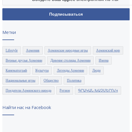
Метки
Lifestyle
Армения
Армянские народные игры
Армянский мир
Верные друзья Армении
Дрвение столицы Армении
Имена
Кинематограф
Культура
Легенды Армении
Люди
Национальные игры
Общество
Политика
Предатели Армянского народа
Регион
ԳՐԱԿԱՆ ԽԱՉՄԵՐՈւԿ
Найти нас на Facebook