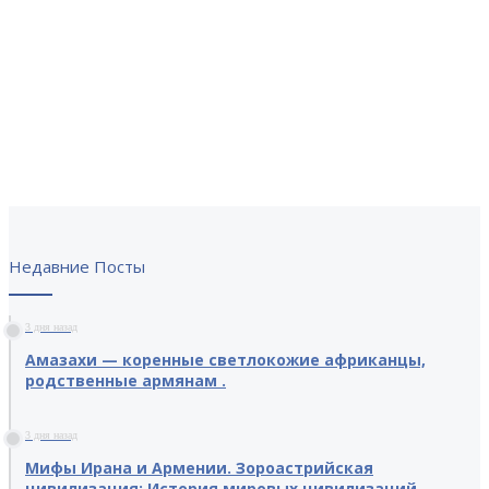
Недавние Посты
3 дня назад
Амазахи — коренные светлокожие африканцы,
родственные армянам .
3 дня назад
Мифы Ирана и Армении. Зороастрийская
цивилизация; История мировых цивилизаций