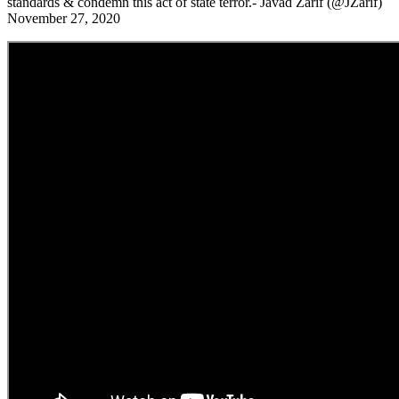
standards & condemn this act of state terror.- Javad Zarif (@JZarif)
November 27, 2020