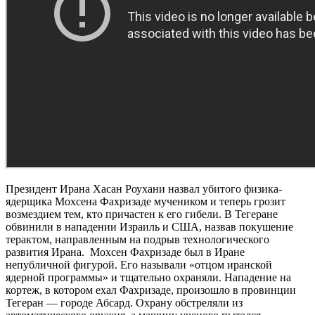
Президент Ирана Хасан Роухани назвал убитого физика-
ядерщика Мохсена Фахризаде мучеником и теперь грозит
возмездием тем, кто причастен к его гибели. В Тегеране
обвинили в нападении Израиль и США, назвав покушение
терактом, направленным на подрыв технологического
развития Ирана. Мохсен Фахризаде был в Иране
непубличной фигурой. Его называли «отцом иранской
ядерной программы» и тщательно охраняли. Нападение на
кортеж, в котором ехал Фахризаде, произошло в провинции
Тегеран — городе Абсард. Охрану обстреляли из