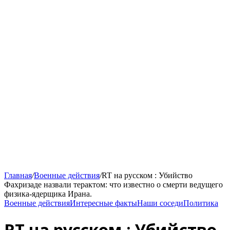
Главная
/
Военные действия
/
RT на русском : Убийство
Фахризаде назвали терактом: что известно о смерти ведущего
физика-ядерщика Ирана.
Военные действия
Интересные факты
Наши соседи
Политика
RT на русском : Убийство