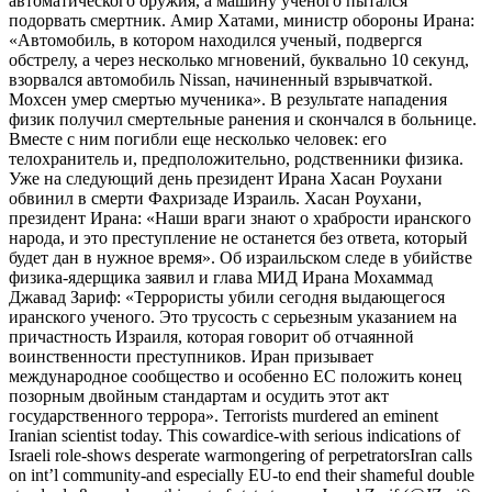
автоматического оружия, а машину ученого пытался
подорвать смертник. Амир Хатами, министр обороны Ирана:
«Автомобиль, в котором находился ученый, подвергся
обстрелу, а через несколько мгновений, буквально 10 секунд,
взорвался автомобиль Nissan, начиненный взрывчаткой.
Мохсен умер смертью мученика». В результате нападения
физик получил смертельные ранения и скончался в больнице.
Вместе с ним погибли еще несколько человек: его
телохранитель и, предположительно, родственники физика.
Уже на следующий день президент Ирана Хасан Роухани
обвинил в смерти Фахризаде Израиль. Хасан Роухани,
президент Ирана: «Наши враги знают о храбрости иранского
народа, и это преступление не останется без ответа, который
будет дан в нужное время». Об израильском следе в убийстве
физика-ядерщика заявил и глава МИД Ирана Мохаммад
Джавад Зариф: «Террористы убили сегодня выдающегося
иранского ученого. Это трусость с серьезным указанием на
причастность Израиля, которая говорит об отчаянной
воинственности преступников. Иран призывает
международное сообщество и особенно ЕС положить конец
позорным двойным стандартам и осудить этот акт
государственного террора». Terrorists murdered an eminent
Iranian scientist today. This cowardice-with serious indications of
Israeli role-shows desperate warmongering of perpetratorsIran calls
on int’l community-and especially EU-to end their shameful double