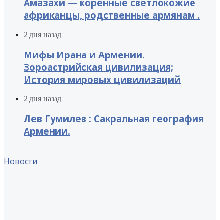
Амазахи — коренные светлокожие
африканцы, родственные армянам .
2 дня назад
Мифы Ирана и Армении.
Зороастрийская цивилизация;
История мировых цивилизаций
2 дня назад
Лев Гумилев : Сакральная география
Армении.
Новости