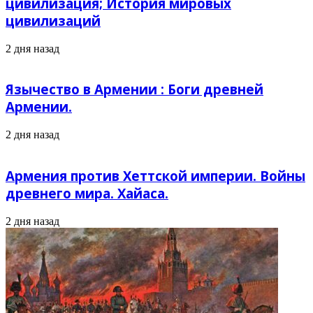
цивилизация; История мировых
цивилизаций
2 дня назад
Язычество в Армении : Боги древней
Армении.
2 дня назад
Армения против Хеттской империи. Войны
древнего мира. Хайаса.
2 дня назад