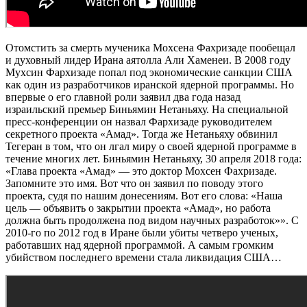
Отомстить за смерть мученика Мохсена Фахризаде пообещал
и духовный лидер Ирана аятолла Али Хаменеи. В 2008 году
Мухсин Фархизаде попал под экономические санкции США
как один из разработчиков иранской ядерной программы. Но
впервые о его главной роли заявил два года назад
израильский премьер Биньямин Нетаньяху. На специальной
пресс-конференции он назвал Фархизаде руководителем
секретного проекта «Амад». Тогда же Нетаньяху обвинил
Тегеран в том, что он лгал миру о своей ядерной программе в
течение многих лет. Биньямин Нетаньяху, 30 апреля 2018 года:
«Глава проекта «Амад» — это доктор Мохсен Фахризаде.
Запомните это имя. Вот что он заявил по поводу этого
проекта, судя по нашим донесениям. Вот его слова: «Наша
цель — объявить о закрытии проекта «Амад», но работа
должна быть продолжена под видом научных разработок»». С
2010-го по 2012 год в Иране были убиты четверо ученых,
работавших над ядерной программой. А самым громким
убийством последнего времени стала ликвидация США…