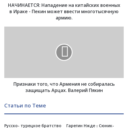
НАЧИНАЕТСЯ: Нападение на китайских военных
Я
:
в Ираке - Пекин может ввести многотысячную
Н
армию.
а
п
П
а
р
д
и
е
з
н
н
и
а
е
к
н
и
а
т
к
Признаки того, что Армения не собиралась
о
и
г
защищать Арцах. Валерий Пякин
т
о
а
,
Статьи по Теме
й
ч
с
т
к
о
и
Русско- турецкое братство
Гарегин Нжде ։ Сюник-
А