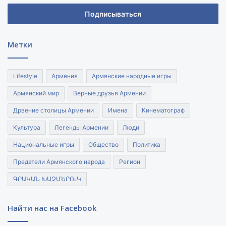
адрес
электронной
почты
Метки
Lifestyle
Армения
Армянские народные игры
Армянский мир
Верные друзья Армении
Дрвение столицы Армении
Имена
Кинематограф
Культура
Легенды Армении
Люди
Национальные игры
Общество
Политика
Предатели Армянского народа
Регион
ԳՐԱԿԱՆ ԽԱՉՄԵՐՈւԿ
Найти нас на Facebook