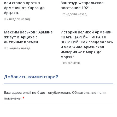
х
или сговор против
Зангезур Февральское
р
Армении от Карса до
восстание 1921 .
в
м
Арцаха.
о
е
2 недели назад
е
2 недели назад
н
н
и
н
я
Максим Васьков : Армяне
История Великой Армении.
ы
н
живут в Арцахе с
«ЦАРЬ ЦАРЕЙ» ТИГРАН II
х
е
античных времен.
ВЕЛИКИЙ: Как создавалась
в
и чем жила Армянская
с
3 недели назад
империя «от моря до
И
о
моря»?
р
б
а
09.07.2026
и
к
р
е
а
Добавить комментарий
-
л
П
а
е
с
Ваш адрес email не будет опубликован.
Обязательные поля
к
ь
помечены
*
и
з
н
а
К
м
щ
о