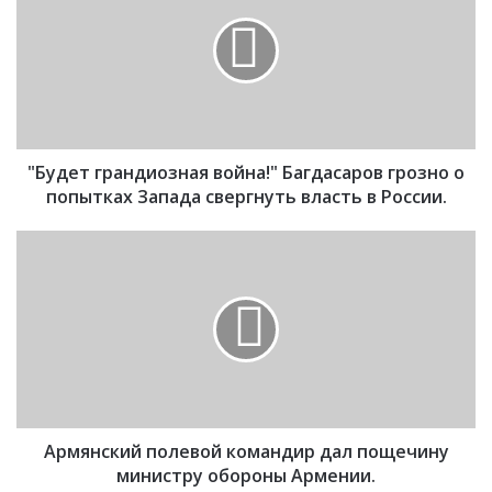
у
д
е
т
г
р
а
"Будет грандиозная война!" Багдасаров грозно о
н
д
попытках Запада свергнуть власть в России.
и
о
А
з
р
н
м
а
я
я
н
в
с
о
к
й
и
н
й
а
Армянский полевой командир дал пощечину
п
!
о
министру обороны Армении.