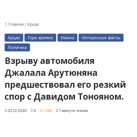
Главная
/
Арцах
Арцах
Горе армяне
Имена
Интересные факты
Политика
Взрыву автомобиля
Джалала Арутюняна
предшествовал его резкий
спор с Давидом Тонояном.
02.12.2020
0
1 082
1 минута чтения