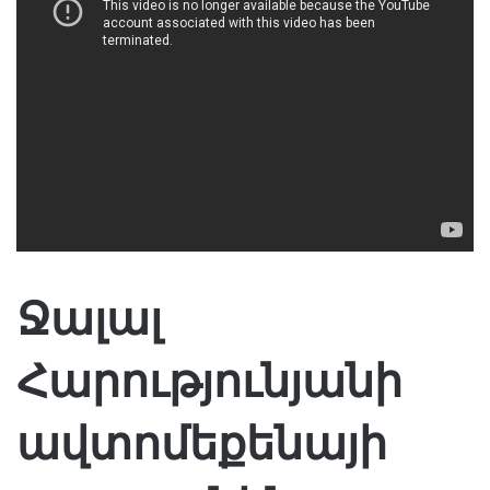
Ջալալ
Հարությունյանի
ավտոմեքենայի