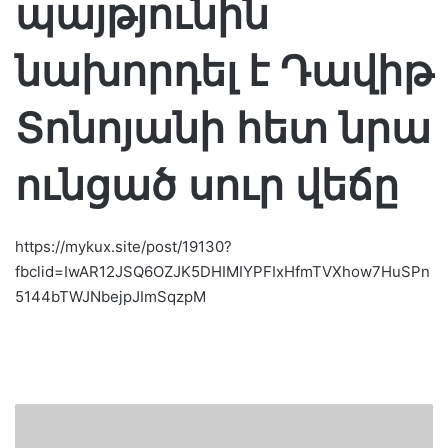
պայթյունին
նախորդել է Դավիթ
Տոնոյանի հետ նրա
ունցած սուր վեճը
https://mykux.site/post/19130?
fbclid=IwAR12JSQ6OZJK5DHIMIYPFIxHfmTVXhow7HuSPn
5144bTWJNbejpJImSqzpM
"
Б