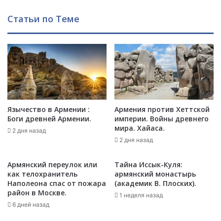
"
л
Б
е
Статьи по Теме
а
в
г
о
д
й
а
к
с
о
а
м
р
а
о
н
в
д
Язычество в Армении :
Армения против Хеттской
г
и
Боги древней Армении.
империи. Войны древнего
р
р
мира. Хайаса.
2 дня назад
о
д
2 дня назад
з
а
н
л
Армянский переулок или
Тайна Иссык-Куля:
о
п
как телохранитель
армянский монастырь
о
о
Наполеона спас от пожара
(академик В. Плоских).
п
щ
район в Москве.
1 неделя назад
о
е
6 дней назад
п
ч
ы
и