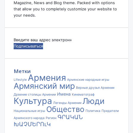
Magazine, News and Blog theme. Packed with options
that allow you to completely customize your website to
your needs.
Введите
ваш
адрес
электронной
почты
Метки
Армения
Lifestyle
Армянские народные игры
Армянский мир
Верные друзья Армении
Имена
Дрвение столицы Армении
Кинематограф
Культура
Люди
Легенды Армении
Общество
Национальные игры
Политика
Предатели
ԳՐԱԿԱՆ
Армянского народа
Регион
ԽԱՉՄԵՐՈւԿ