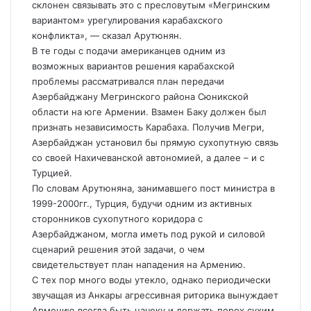
склонен связывать это с пресловутым «Мегринским
вариантом» урегулирования карабахского
конфликта», — сказал Арутюнян.
В те годы с подачи американцев одним из
возможных вариантов решения карабахской
проблемы рассматривался план передачи
Азербайджану Мегринского района Сюникской
области на юге Армении. Взамен Баку должен был
признать независимость Карабаха. Получив Мегри,
Азербайджан установил бы прямую сухопутную связь
со своей Нахичеванской автономией, а далее – и с
Турцией.
По словам Арутюняна, занимавшего пост министра в
1999-2000гг., Турция, будучи одним из активных
сторонников сухопутного коридора с
Азербайджаном, могла иметь под рукой и силовой
сценарий решения этой задачи, о чем
свидетельствует план нападения на Армению.
С тех пор много воды утекло, однако периодически
звучащая из Анкары агрессивная риторика вынуждает
Армению всегда быть начеку и держать порох сухим.