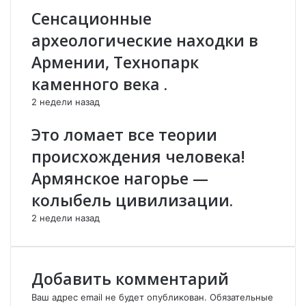
в
е
Сенсационные
ы
й
с
М
археологические находки в
к
у
Армении, Технопарк
а
х
з
и
каменного века .
а
н
2 недели назад
л
:
с
В
Это ломает все теории
я
K
о
a
происхождения человека!
П
p
Армянское нагорье —
а
a
ш
б
колыбель цивилизации.
и
а
2 недели назад
н
x
я
е
н
б
е
у
Добавить комментарий
.
д
у
Ваш адрес email не будет опубликован.
Обязательные
т