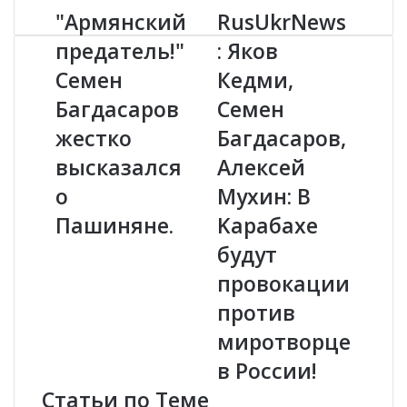
"Армянский
RusUkrNews
"
R
А
u
предатель!"
: Яков
р
s
Семен
Кедми,
м
U
я
k
Багдасаров
Семен
н
r
с
жестко
N
Багдасаров,
к
e
высказался
Алексей
и
w
й
s
о
Мухин: В
п
:
Пашиняне.
Kapaбаxе
р
Я
е
к
будут
д
о
пpoвoкaции
а
в
т
К
пpотив
е
е
миpoтвopце
л
д
ь
м
в России!
!
и
Статьи по Теме
"
,