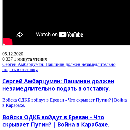
05.12.2020
0
337
1 минута чтения
Сергей Амбарцумян: Пашинян должен незамедлительно
подать в отставку.
Сергей Амбарцумян: Пашинян должен
незамедлительно подать в отставку.
Войска ОДКБ войдут в Ереван - Что скрывает Путин? | Война
в Карабахе.
Войска ОДКБ войдут в Ереван - Что
скрывает Путин? | Война в Карабахе.