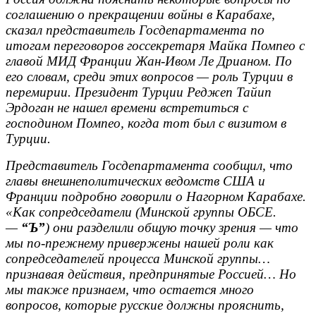
соглашению о прекращении войны в Карабахе,
сказал представитель Госдепартамента по
итогам переговоров госсекретаря Майка Помпео с
главой МИД Франции Жан-Ивом Ле Дрианом. По
его словам, среди этих вопросов — роль Турции в
перемирии. Президент Турции Реджеп Тайип
Эрдоган не нашел времени встретиться с
господином Помпео, когда тот был с визитом в
Турции.
Представитель Госдепартамента сообщил, что
главы внешнеполитических ведомств США и
Франции подробно говорили о Нагорном Карабахе.
«Как сопредседатели (Минской группы ОБСЕ.
—
“Ъ”
) они разделили общую точку зрения — что
мы по-прежнему привержены нашей роли как
сопредседателей процесса Минской группы…
признавая действия, предпринятые Россией… Но
мы также признаем, что остается много
вопросов, которые русские должны прояснить,