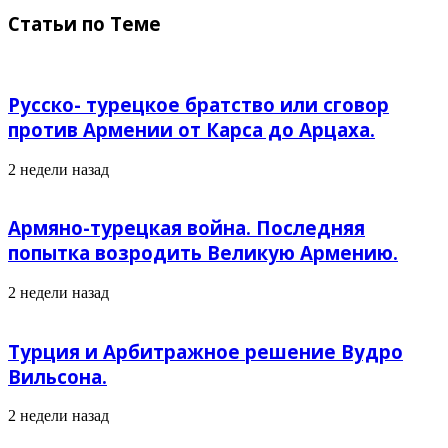
Статьи по Теме
Русско- турецкое братство или сговор
против Армении от Карса до Арцаха.
2 недели назад
Армяно-турецкая война. Последняя
попытка возродить Великую Армению.
2 недели назад
Турция и Арбитражное решение Вудро
Вильсона.
2 недели назад