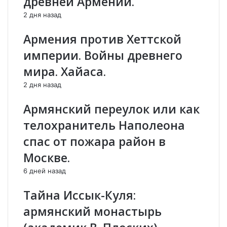
древней Армении.
р
т
2 дня назад
м
в
я
е
Армения против Хеттской
н
т
е
и
империи. Войны древнего
н
л
мира. Хайаса.
е
,
х
в
2 дня назад
о
о
т
з
Армянский переулок или как
я
м
телохранитель Наполеона
т
о
с
ж
спас от пожара район в
в
е
Москве.
о
н
б
л
6 дней назад
о
и
д
М
Тайна Иссык-Куля:
ы
а
армянский монастырь
К
й
а
д