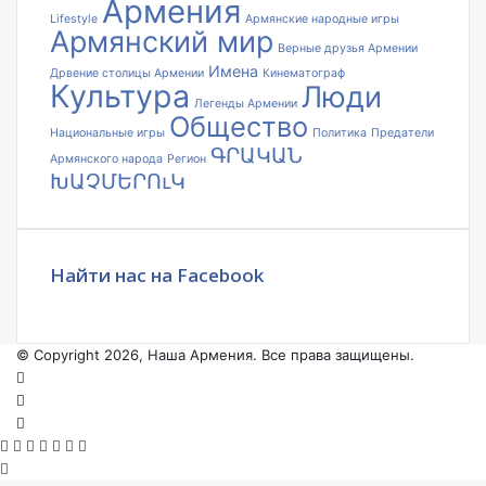
Армения
Lifestyle
Армянские народные игры
Армянский мир
Верные друзья Армении
Имена
Дрвение столицы Армении
Кинематограф
Культура
Люди
Легенды Армении
Общество
Национальные игры
Политика
Предатели
ԳՐԱԿԱՆ
Армянского народа
Регион
ԽԱՉՄԵՐՈւԿ
Найти нас на Facebook
© Copyright 2026, Наша Армения. Все права защищены.
Facebook
YouTube
Instagram
Facebook
X
VKontakte
Odnoklassniki
WhatsApp
Telegram
Viber
Back