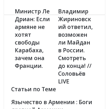
Министр Ле
Владимир
М
В
и
л
Дриан: Если
Жириновск
н
а
армяне не
ий ответил,
и
д
с
и
хотят
возможен
т
м
р
свободы
и
ли Майдан
Л
р
Карабаха,
в России.
е
Ж
Д
и
зачем она
Смотреть
р
р
Франции.
до конца! //
и
и
а
н
Соловьёв
н
о
LIVE
:
в
Е
с
Статьи по Теме
с
к
л
и
Язычество в Армении : Боги
и
й
а
о