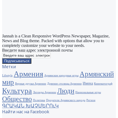
Jannah is a Clean Responsive WordPress Newspaper, Magazine,
News and Blog theme. Packed with options that allow you to
completely customize your website to your needs.
Введите ваш адрес электронной почты
Метки
Армения
Армянский
Lifestyle
Армянские народные игры
мир
Имена
Верные друзья Армении
Дрвение столицы Армении
Кинематограф
Культура
Люди
Легенды Армении
Национальные игры
Общество
Политика
Предатели Армянского народа
Регион
ԳՐԱԿԱՆ ԽԱՉՄԵՐՈւԿ
Найти нас на Facebook