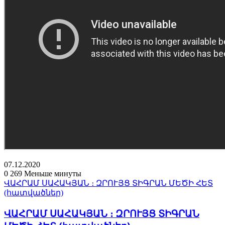
07.12.2020
0
269
Меньше минуты
ՎԱՀՐԱՄ ՍԱՀԱԿՅԱՆ ։ ԶՐՈՒՅՑ ՏԻԳՐԱՆ ՄԵԾԻ ՀԵՏ
(հատվածներ)
ՎԱՀՐԱՄ ՍԱՀԱԿՅԱՆ ։ ԶՐՈՒՅՑ ՏԻԳՐԱՆ