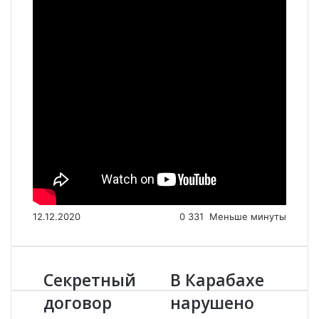
12.12.2020
0
331
Меньше минуты
Секретный
В Карабахе
С
В
е
К
договор
нарушено
к
а