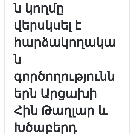
ն կողմը
վերսկսել է
հարձակողակա
ն
գործողությունն
երն Արցախի
Հին Թաղլար և
Խծաբերդ