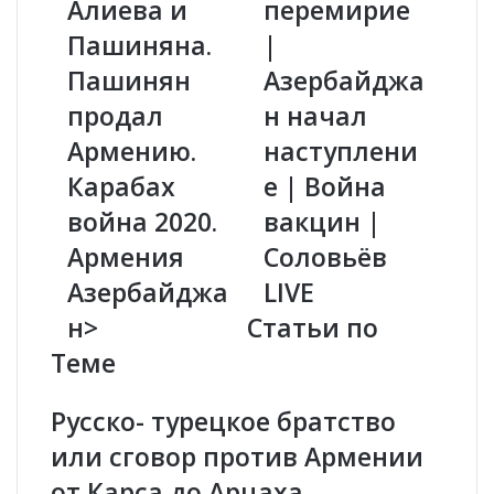
Алиева и
перемирие
р
р
е
а
Пашиняна.
|
т
б
н
Пашинян
а
Азербайджа
ы
х
продал
н начал
й
е
д
н
Армению.
наступлени
о
а
Карабах
е | Война
г
р
о
у
война 2020.
вакцин |
в
ш
Армения
Соловьёв
о
е
р
н
Азербайджа
LIVE
А
о
н>
Статьи по
л
п
и
е
Теме
е
р
в
е
Русско- турецкое братство
а
м
и
и
или сговор против Армении
П
р
от Карса до Арцаха.
а
и