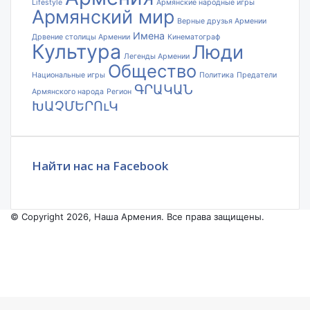
Lifestyle
Армянские народные игры
Армянский мир
Верные друзья Армении
Имена
Дрвение столицы Армении
Кинематограф
Культура
Люди
Легенды Армении
Общество
Национальные игры
Политика
Предатели
ԳՐԱԿԱՆ
Армянского народа
Регион
ԽԱՉՄԵՐՈւԿ
Найти нас на Facebook
© Copyright 2026, Наша Армения. Все права защищены.
Facebook
YouTube
Instagram
Facebook
X
VKontakte
Odnoklassniki
WhatsApp
Telegram
Viber
Back
to