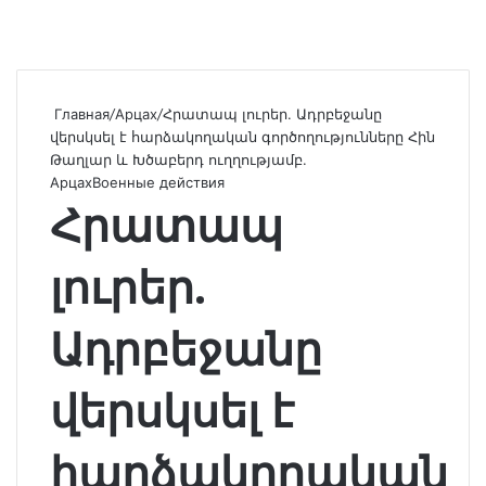
Главная
/
Арцах
/
Հրատապ լուրեր. Ադրբեջանը
վերսկսել է հարձակողական գործողությունները Հին
Թաղլար և Խծաբերդ ուղղությամբ.
Арцах
Военные действия
Հրատապ
լուրեր.
Ադրբեջանը
վերսկսել է
հարձակողական