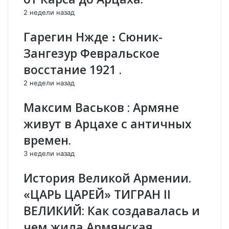
ш
е
2 недели назад
и
|
н
А
Гарегин Нжде ։ Сюник-
я
з
Зангезур Февральское
н
е
а
р
восстание 1921 .
.
б
2 недели назад
П
а
а
й
Максим Васьков : Армяне
ш
д
и
ж
живут в Арцахе с античных
н
а
времен.
я
н
н
н
3 недели назад
п
а
р
ч
История Великой Армении.
о
а
«ЦАРЬ ЦАРЕЙ» ТИГРАН II
д
л
а
н
ВЕЛИКИЙ: Как создавалась и
л
а
чем жила Армянская
А
с