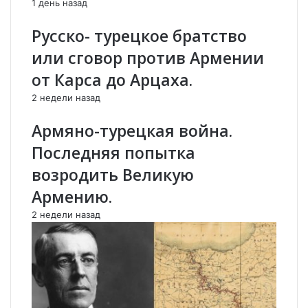
1 день назад
т
т
и
с
Русско- турецкое братство
ц
А
или сговор против Армении
и
р
й
ц
от Карса до Арцаха.
н
а
2 недели назад
а
х
5
о
Армяно-турецкая война.
0
м
м
-
Последняя попытка
л
Н
возродить Великую
н
а
д
г
Армению.
о
о
2 недели назад
л
р
л
н
а
ы
р
м
о
К
в
а
,
р