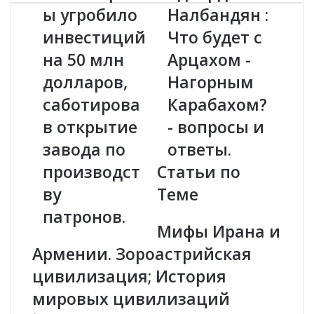
и
д
ы угробило
Налбандян :
н
в
инвестиций
Что будет с
о
а
б
р
на 50 млн
Арцахом -
о
д
р
долларов,
Н
Нагорным
о
а
саботирова
Карабахом?
н
л
ы
б
в открытие
- вопросы и
у
а
завода по
ответы.
г
н
р
д
производст
Статьи по
о
я
ву
Теме
б
н
и
:
патронов.
л
Ч
Мифы Ирана и
о
т
Армении. Зороастрийская
и
о
н
б
цивилизация; История
в
у
мировых цивилизаций
е
д
с
е