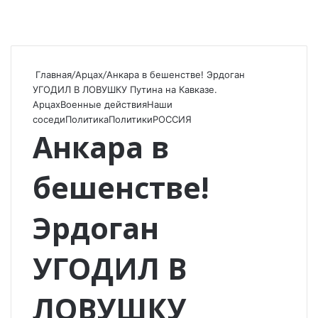
Главная
/
Арцах
/
Анкара в бeшeнствe! Эрдоган
УГОДИЛ В ЛОВУШКУ Путина на Кавказе.
Арцах
Военные действия
Наши
соседи
Политика
Политики
РОССИЯ
Анкара в
бeшeнствe!
Эрдоган
УГОДИЛ В
ЛОВУШКУ