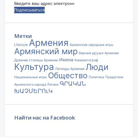
Введите
ваш
адрес
электронной
почты
Метки
Армения
Lifestyle
Армянские народные игры
Армянский мир
Верные друзья Армении
Имена
Дрвение столицы Армении
Кинематограф
Культура
Люди
Легенды Армении
Общество
Национальные игры
Политика
Предатели
ԳՐԱԿԱՆ
Армянского народа
Регион
ԽԱՉՄԵՐՈւԿ
Найти нас на Facebook