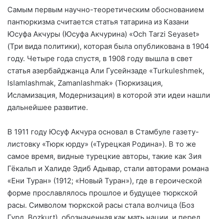
Самым первым научно-теоретическим обоснованием
пантюркизма считается статья татарина из Казани
Юсуфа Акчуры (Юсуфа Акчурина) «Och Tarzi Seyaset»
(Три вида политики), которая была опубликована в 1904
году. Четыре года спустя, в 1908 году вышла в свет
статья азербайджанца Али Гусейнзаде «Turkuleshmek,
Islamlashmak, Zamanlashmak» (Тюркизация,
Исламизация, Модернизация) в которой эти идеи нашли
дальнейшее развитие.
В 1911 году Юсуф Акчура основал в Стамбуле газету-
листовку «Тюрк юрду» («Турецкая Родина»). В то же
самое время, видные турецкие авторы, такие как Зия
Гёкальп и Халиде Эдиб Адывар, стали авторами романа
«Ени Туран» (1912; «Новый Туран»), где в героической
форме прославлялось прошлое и будущее тюркской
расы. Символом тюркской расы стала волчица (Боз
Гурд, Bozkurt), обозначенная как мать нации, и перед