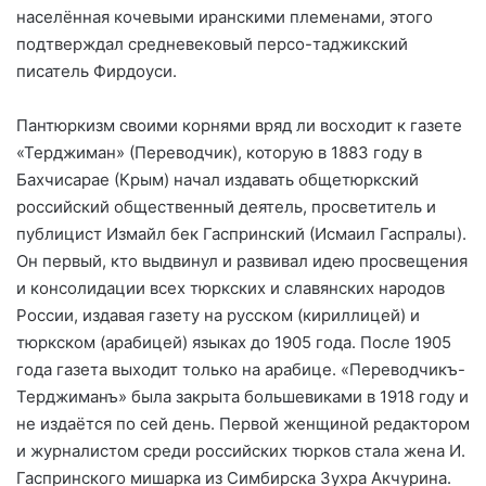
населённая кочевыми иранскими племенами, этого
подтверждал средневековый персо-таджикский
писатель Фирдоуси.
Пантюркизм своими корнями вряд ли восходит к газете
«Терджиман» (Переводчик), которую в 1883 году в
Бахчисарае (Крым) начал издавать общетюркский
российский общественный деятель, просветитель и
публицист Измайл бек Гаспринский (Исмаил Гаспралы).
Он первый, кто выдвинул и развивал идею просвещения
и консолидации всех тюркских и славянских народов
России, издавая газету на русском (кириллицей) и
тюркском (арабицей) языках до 1905 года. После 1905
года газета выходит только на арабице. «Переводчикъ-
Терджиманъ» была закрыта большевиками в 1918 году и
не издаётся по сей день. Первой женщиной редактором
и журналистом среди российских тюрков стала жена И.
Гаспринского мишарка из Симбирска Зухра Акчурина.