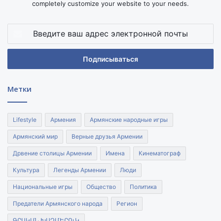
completely customize your website to your needs.
Введите
ваш
адрес
электронной
почты
Метки
Lifestyle
Армения
Армянские народные игры
Армянский мир
Верные друзья Армении
Дрвение столицы Армении
Имена
Кинематограф
Культура
Легенды Армении
Люди
Национальные игры
Общество
Политика
Предатели Армянского народа
Регион
ԳՐԱԿԱՆ ԽԱՉՄԵՐՈւԿ