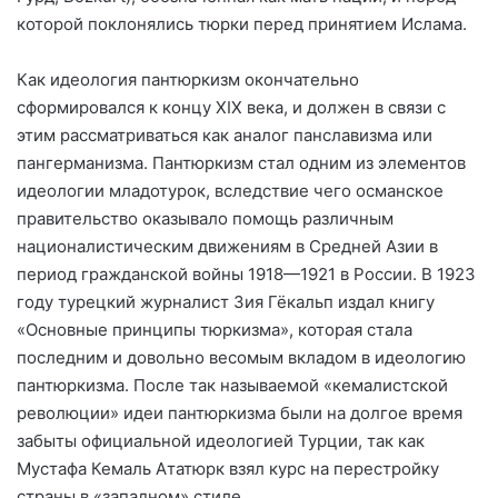
которой поклонялись тюрки перед принятием Ислама.
Как идеология пантюркизм окончательно
сформировался к концу XIX века, и должен в связи с
этим рассматриваться как аналог панславизма или
пангерманизма. Пантюркизм стал одним из элементов
идеологии младотурок, вследствие чего османское
правительство оказывало помощь различным
националистическим движениям в Средней Азии в
период гражданской войны 1918—1921 в России. В 1923
году турецкий журналист Зия Гёкальп издал книгу
«Основные принципы тюркизма», которая стала
последним и довольно весомым вкладом в идеологию
пантюркизма. После так называемой «кемалистской
революции» идеи пантюркизма были на долгое время
забыты официальной идеологией Турции, так как
Мустафа Кемаль Ататюрк взял курс на перестройку
страны в «западном» стиле.