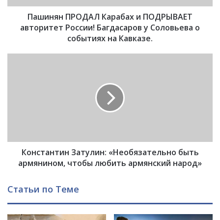
Р
Пашинян ПРОДАЛ Карабах и ПОДРЫВАЕТ
О
Д
авторитет России! Багдасаров у Соловьева о
А
событиях на Кавказе.
Л
К
К
а
о
р
н
а
с
б
т
а
а
х
н
и
т
П
и
О
Константин Затулин: «Необязательно быть
н
Д
З
армянином, чтобы любить армянский народ»
Р
а
Ы
т
Статьи по Теме
В
у
А
л
Е
и