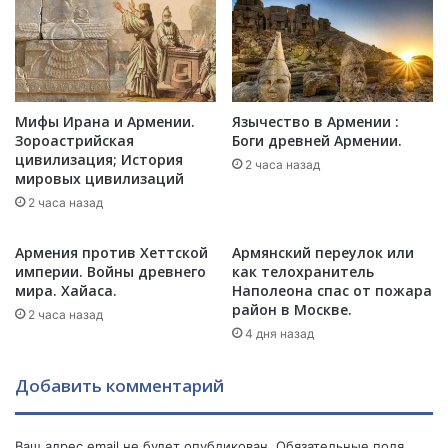
Т
н
а
:
в
«
т
Н
о
е
р
о
Мифы Ирана и Армении.
Язычество в Армении :
и
б
Зороастрийская
Боги древней Армении.
т
я
цивилизация; История
2 часа назад
е
з
мировых цивилизаций
т
а
2 часа назад
Р
т
о
е
Армения против Хеттской
Армянский переулок или
с
л
империи. Войны древнего
как телохранитель
с
ь
мира. Хайаса.
Наполеона спас от пожара
и
н
район в Москве.
2 часа назад
и
о
4 дня назад
!
б
Б
ы
Добавить комментарий
а
т
г
ь
д
а
а
Ваш адрес email не будет опубликован.
Обязательные поля