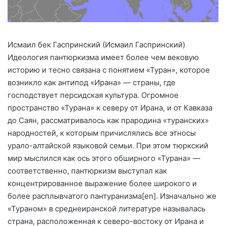
Исмаил бек Гаспринский (Исмаил Гаспринский)
Идеология пантюркизма имеет более чем вековую
историю и тесно связана с понятием «Туран», которое
возникло как антипод «Ирана» — страны, где
господствует персидская культура. Огромное
пространство «Турана» к северу от Ирана, и от Кавказа
до Саян, рассматривалось как прародина «туранских»
народностей, к которым причислялись все этносы
урало-алтайской языковой семьи. При этом тюркский
мир мыслился как ось этого обширного «Турана» —
соответственно, пантюркизм выступал как
концентрированное выражение более широкого и
более расплывчатого пантуранизма[en]. Изначально же
«Тураном» в среднеиранской литературе называлась
страна, расположенная к северо-востоку от Ирана и