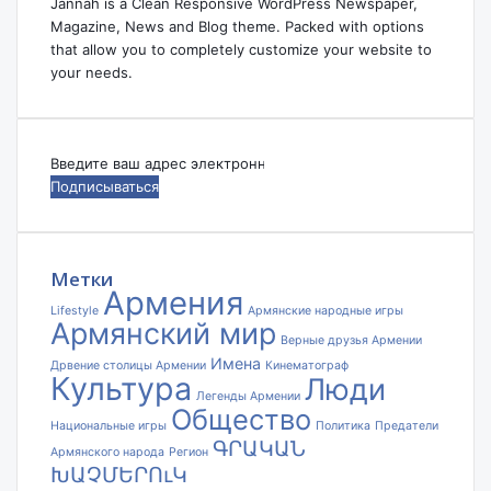
Jannah is a Clean Responsive WordPress Newspaper,
Magazine, News and Blog theme. Packed with options
that allow you to completely customize your website to
your needs.
Введите
ваш
адрес
электронной
почты
Метки
Армения
Lifestyle
Армянские народные игры
Армянский мир
Верные друзья Армении
Имена
Дрвение столицы Армении
Кинематограф
Культура
Люди
Легенды Армении
Общество
Национальные игры
Политика
Предатели
ԳՐԱԿԱՆ
Армянского народа
Регион
ԽԱՉՄԵՐՈւԿ