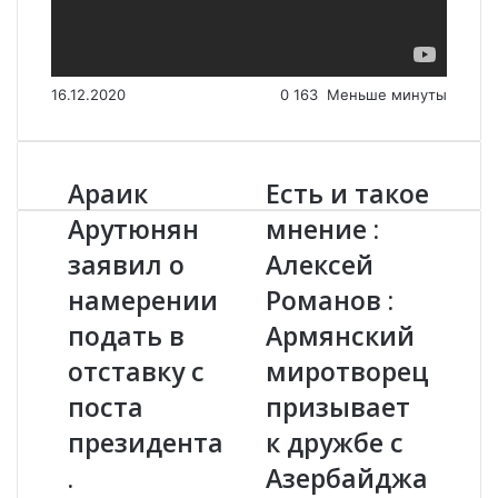
16.12.2020
0
163
Меньше минуты
Араик
Есть и такое
А
Е
р
с
Арутюнян
мнение :
а
т
заявил о
Алексей
и
ь
к
и
намерении
Романов :
А
т
р
подать в
а
Армянский
у
к
отставку с
миротворец
т
о
ю
е
поста
призывает
н
м
президента
к дружбе с
я
н
н
е
.
Азербайджа
з
н