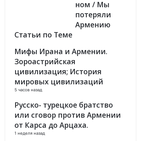
ном / Мы
а
и
я
е
потеряли
в
:
Армению
и
А
л
л
Статьи по Теме
о
е
н
к
Мифы Ирана и Армении.
а
с
м
е
Зороастрийская
е
й
цивилизация; История
р
Р
е
о
мировых цивилизаций
н
м
5 часов назад
и
а
и
н
Русско- турецкое братство
п
о
о
в
или сговор против Армении
д
:
от Карса до Арцаха.
а
А
т
р
1 неделя назад
ь
м