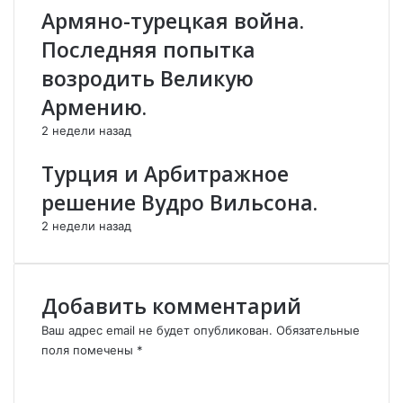
в
я
Армяно-турецкая война.
о
н
Последняя попытка
т
с
с
к
возродить Великую
т
и
Армению.
а
й
в
м
2 недели назад
к
и
у
р
Турция и Арбитражное
с
о
решение Вудро Вильсона.
п
т
о
в
2 недели назад
с
о
т
р
а
е
п
ц
Добавить комментарий
р
п
е
р
Ваш адрес email не будет опубликован.
Обязательные
з
и
поля помечены
*
и
з
К
д
ы
о