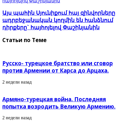
հայհոյելով Փաշինյանին
Այս պահին Սյունիքում հայ զինվորները
ադրբեջանական կողմին են հանձնում
դիրքերը` հայհոյելով Փաշինյանին
Статьи по Теме
Русско- турецкое братство или сговор
против Армении от Карса до Арцаха.
2 недели назад
Армяно-турецкая война. Последняя
попытка возродить Великую Армению.
2 недели назад