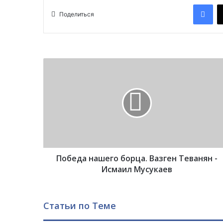
Facebook
Поделиться
П
о
б
е
д
а
н
а
ш
Победа нашего борца. Вазген Теванян -
е
г
Исмаил Мусукаев
о
б
о
Статьи по Теме
р
ц