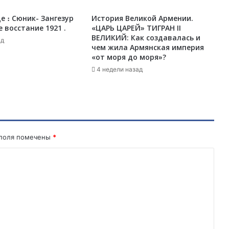
е
е ։ Сюник- Зангезур
История Великой Армении.
л
 восстание 1921 .
«ЦАРЬ ЦАРЕЙ» ТИГРАН II
е
ВЕЛИКИЙ: Как создавалась и
н
ад
чем жила Армянская империя
а
«от моря до моря»?
к
4 недели назад
о
с
т
р
е
.
Р
 поля помечены
*
е
ц
е
п
т
о
т
Ж