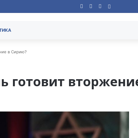
Facebook
YouTube
Instagram
Случайная
ТИКА
ение в Сирию?
ль готовит вторжени