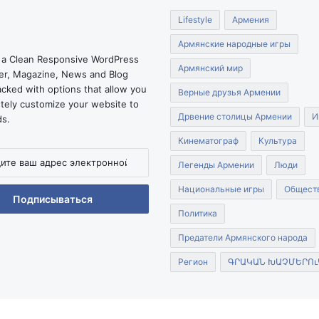
Lifestyle
Армения
Армянские народные игры
 a Clean Responsive WordPress
Армянский мир
r, Magazine, News and Blog
cked with options that allow you
Верные друзья Армении
tely customize your website to
Дрвение столицы Армении
И
ds.
Кинематограф
Культура
Легенды Армении
Люди
Национальные игры
Общест
нной
Политика
Предатели Армянского народа
Регион
ԳՐԱԿԱՆ ԽԱՉՄԵՐՈւ