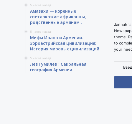
5 часов назад
Амазахи — коренные
светлокожие африканцы,
родственные армянам .
Jannah is
Newspape
5 часов назад
theme. Pa
Мифы Ирана и Армении.
Зороастрийская цивилизация;
to comple
История мировых цивилизаций
your nee
5 часов назад
Лев Гумилев : Сакральная
Введите
география Армении.
ваш
адрес
электро
почты