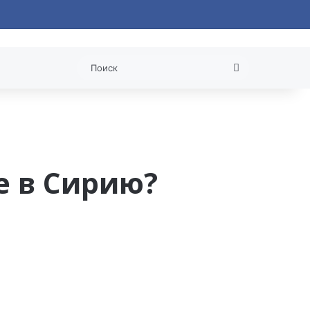
 статья
Поиск
е в Сирию?