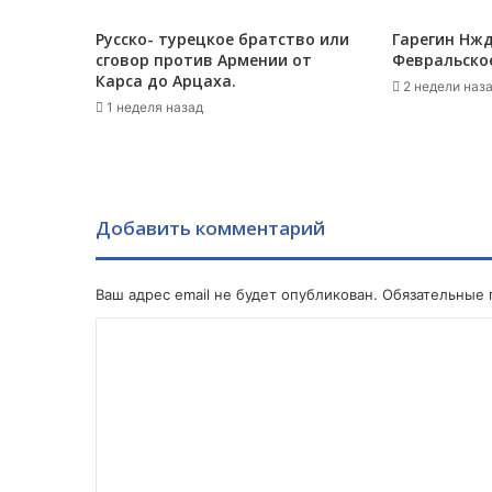
а
Русско- турецкое братство или
Гарегин Нжд
.
сговор против Армении от
Февральское
В
Карса до Арцаха.
а
2 недели наз
1 неделя назад
з
г
е
н
Т
е
Добавить комментарий
в
а
н
Ваш адрес email не будет опубликован.
Обязательные
я
К
н
-
о
И
м
с
м
м
а
е
и