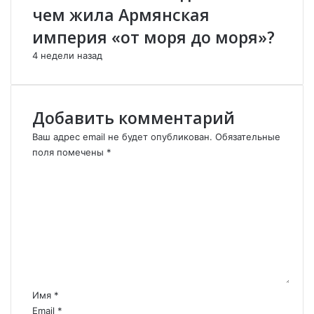
А
т
чем жила Армянская
Г
ь
Е
П
империя «от моря до моря»?
Д
а
4 недели назад
Д
ш
О
и
Н
н
Ы
я
Добавить комментарий
Ч
н
а
Ваш адрес email не будет опубликован.
Обязательные
п
поля помечены
*
р
К
и
о
в
м
е
м
л
е
а
н
А
т
р
а
м
р
Имя
*
е
и
Email
*
н