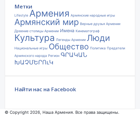
Метки
Армения
Lifestyle
Армянские народные игры
Армянский мир
Верные друзья Армении
Имена
Дрвение столицы Армении
Кинематограф
Культура
Люди
Легенды Армении
Общество
Национальные игры
Политика
Предатели
ԳՐԱԿԱՆ
Армянского народа
Регион
ԽԱՉՄԵՐՈւԿ
Найти нас на Facebook
© Copyright 2026, Наша Армения. Все права защищены.
Facebook
YouTube
Instagram
Facebook
X
VKontakte
Odnoklassniki
WhatsApp
Telegram
Viber