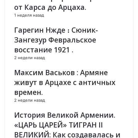
ж
п
от Карса до Арцаха.
е
а
1 неделя назад
н
р
и
я
Гарегин Нжде ։ Сюник-
е
н
Н
:
Зангезур Февральское
А
В
восстание 1921 .
Т
с
О
е
2 недели назад
н
в
а
е
Максим Васьков : Армяне
В
л
живут в Арцахе с античных
о
и
с
к
времен.
т
а
о
я
2 недели назад
к
т
История Великой Армении.
|
у
А
п
«ЦАРЬ ЦАРЕЙ» ТИГРАН II
Р
о
ВЕЛИКИЙ: Как создавалась и
М
с