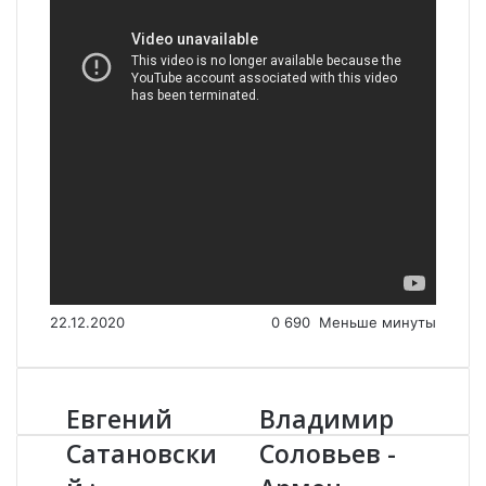
22.12.2020
0
690
Меньше минуты
Евгений
Владимир
Е
В
в
л
Сатановски
Соловьев -
г
а
е
д