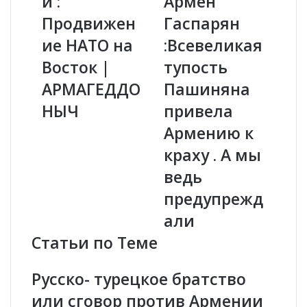
й :
Армен
н
и
Продвижен
Гаспарян
и
м
й
ие НАТО на
и
:Всевеликая
С
р
Восток |
тупость
а
С
т
о
АРМАГЕДДО
Пашиняна
а
л
НЫЧ
привела
н
о
о
в
Армению к
в
ь
краху . А мы
с
е
к
в
ведь
и
-
предупрежд
й
А
:
р
али
П
м
Статьи по Теме
р
е
о
н
д
Г
Русско- турецкое братство
в
а
или сговор против Армении
и
с