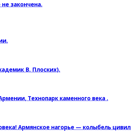
 не закончена.
ии.
кадемик В. Плоских).
рмении, Технопарк каменного века .
овека! Армянское нагорье — колыбель циви