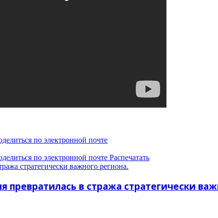
оделиться по электронной почте
оделиться по электронной почте
Распечатать
стража стратегически важного региона.
сия превратилась в стража стратегически важ