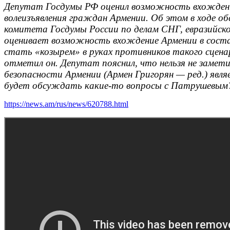
Депутат Госдумы РФ оценил возможность вхождени
волеизъявления граждан Армении. Об этом в ходе об
комитета Госдумы России по делам СНГ, евразийско
оценивает возможность вхождение Армении в соста
стать «козырем» в руках противников такого сцена
отметил он. Депутат пояснил, что нельзя не замет
безопасности Армении (Армен Григорян — ред.) явля
будет обсуждать какие-то вопросы с Патрушевым?»
https://news.am/rus/news/620788.html