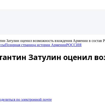
тин Затулин оценил возможность вхождения Армении в состав 
ссы
Позорная страница истории Армении
РОССИЯ
стантин Затулин оценил в
оделиться по электронной почте