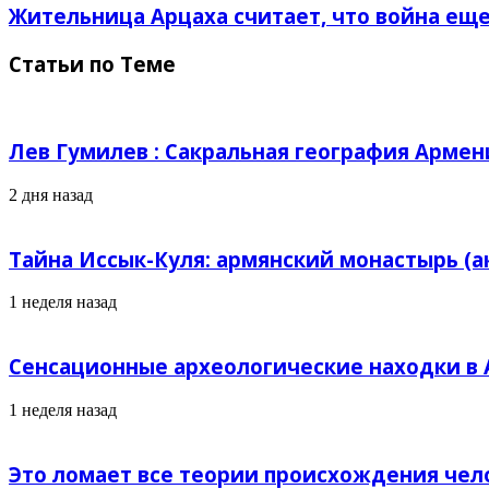
Жительница Арцаха считает, что война еще
Статьи по Теме
Лев Гумилев : Сакральная география Армен
2 дня назад
Тайна Иссык-Куля: армянский монастырь (а
1 неделя назад
Сенсационные археологические находки в А
1 неделя назад
Это ломает все теории происхождения чел