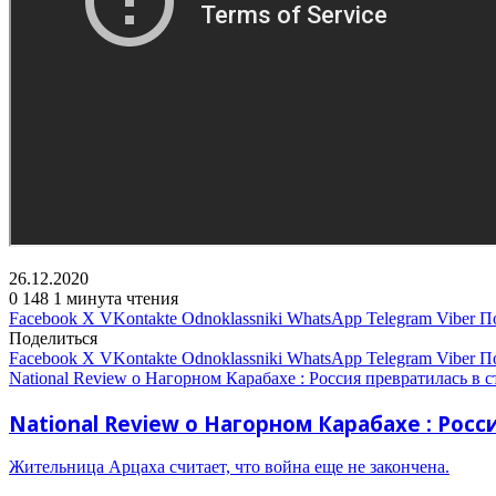
26.12.2020
0
148
1 минута чтения
Facebook
X
VKontakte
Odnoklassniki
WhatsApp
Telegram
Viber
П
Поделиться
Facebook
X
VKontakte
Odnoklassniki
WhatsApp
Telegram
Viber
П
National Review о Нагорном Карабахе : Россия превратилась в 
National Review о Нагорном Карабахе : Рос
Жительница Арцаха считает, что война еще не закончена.