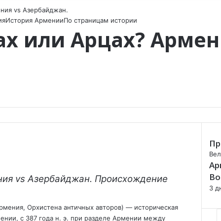
ния vs Азербайджан.
ия
История Армении
По страницам истории
ах или Арцах? Армен
Пр
C
Вел
Ар
l
o
Во
ния vs Азербайджан. Происхождение
s
3 д
e
рмения, Орхистена античных авторов) — историческая
ении, с 387 года н. э. при разделе Армении между