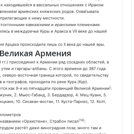
к находившейся в вассальных отношениях с Ираном
авлением армянских княжеских родов. Охватывала
 прилегающие к нему местности.
автохтонными кавказскими и иранскими племенами
.
ись в междуречье Куры и Аракса в VII веке до нашей
ия Арцаха происходила лишь со II века до нашей эры
.
д. Великая Армения
160 гг.) присоединил к Армении ряд соседних областей, в
 утии и гаргары-албаны. С этого времени до 387 года
, северо-восточная граница которой, по свидетельству
 и географов, проходила по реке Кура (Кур)
.
]
ется как 9-я из пятнадцати провинций Великой Армении
:
куник, 2. Мьюс-Габанд, 3. Бердадзор, 4. Мец-Куанк, 5.
нцканк, 10. Сисакан-востан, 11. Куста-Парнес, 12. Колт,
километров
[16]
од названием «Орхистене». Страбон писал
:
 трудом растёт даже виноградная лоза; много там и