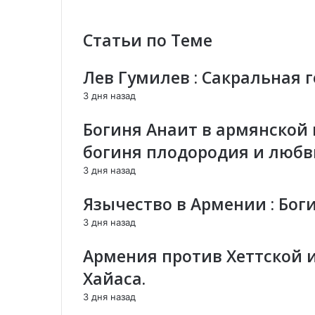
е
к
л
н
т
е
Статьи по Теме
и
р
к
я
о
т
"
н
р
Лев Гумилев : Сакральная 
Л
н
о
3 дня назад
и
о
н
г
й
н
Богиня Анаит в армянской
и
п
о
н
о
й
богиня плодородия и люб
а
ч
п
3 дня назад
ц
т
о
и
е
ч
Язычество в Армении : Бог
й
т
"
е
3 дня назад
н
е
Армения против Хеттской 
с
Хайаса.
о
о
3 дня назад
т