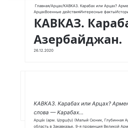
Главная
/
Арцах
/
КАВКАЗ. Карабах или Арцах? Арме
Арцах
Военные действия
Интересные факты
Истор
КАВКАЗ. Караб
Азербайджан.
26.12.2020
F
X
V
O
W
T
V
П
a
K
d
h
e
i
о
КАВКАЗ. Карабах или Арцах? Арме
c
o
n
a
l
b
д
слова — Карабах…
e
n
o
t
e
e
е
Арца́х (арм. Արցախ) (Малый Сюник, Глубинная А
b
t
k
s
g
r
л
o
a
l
A
r
и
область в Закавказье, 9-я провинция Великой Арм