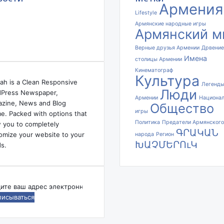
ր
Армения
ք
Lifestyle
ի
Армянские народные игры
Армянский м
ա
ն
Верные друзья Армении
Дрвение
կ
Имена
столицы Армении
ա
Кинематограф
մ
Культура
ah is a Clean Responsive
Ի
Легенд
Люди
Press Newspaper,
ս
Армении
Национа
zine, News and Blog
Общество
ր
игры
e. Packed with options that
ա
Политика
Предатели Армянского
w you to completely
յ
ԳՐԱԿԱՆ
omize your website to your
народа
Регион
ե
ԽԱՉՄԵՐՈւԿ
s.
լ
ը
…
Ե
дите
թ
ե
ес
.
ктронной
Ս