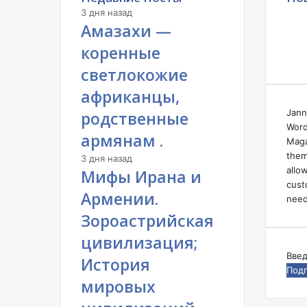
н
3 дня назад
и
Амазахи —
и
и
коренные
е
светлокожие
е
н
африканцы,
а
Jann
родственные
з
Word
ы
армянам .
Maga
в
them
3 дня назад
а
allo
Мифы Ирана и
л
cust
и
Армении.
need
М
Зороастрийская
а
л
цивилизация;
а
Вве
История
я
ваш
А
мировых
адр
р
эле
м