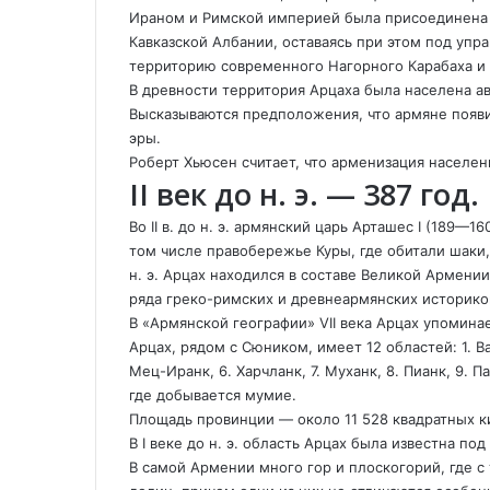
o
k
a
p
a
т
Ираном и Римской империей была присоединена 
k
t
s
p
m
ь
Кавказской Албании, оставаясь при этом под упр
e
s
с
территорию современного Нагорного Карабаха и
n
я
В древности территория Арцаха была населена 
i
п
Высказываются предположения, что армяне появил
k
о
эры
.
i
э
Роберт Хьюсен считает, что арменизация населен
л
II век до н. э. — 387 го
е
к
Во II в. до н. э. армянский царь Арташес I (189—
т
том числе правобережье Куры, где обитали шаки,
р
н. э. Арцах находился в составе Великой Армении
о
ряда греко-римских и древнеармянских историков
н
В «Армянской географии» VII века Арцах упомина
н
Арцах, рядом с Сюником, имеет 12 областей: 1. Ва
о
Мец-Иранк, 6. Харчланк, 7. Муханк, 8. Пианк, 9. Па
й
где добывается мумие.
п
Площадь провинции — около 11 528 квадратных 
о
В I веке до н. э. область Арцах была известна п
ч
В самой Армении много гор и плоскогорий, где с
т