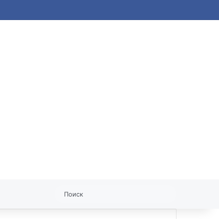
я статья
Поиск