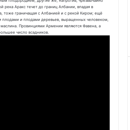
нным плодородием, другие же, напротив, чрезвычайно
й река Аракс течет до границ Албании, впадая в
а, тоже граничащая с Албанией и с рекой Киром; ещё
ими плодами и плодами деревьев, выращенных человеком,
 маслина. Провинциями Армении являются Фавена, а
большее число всадников.