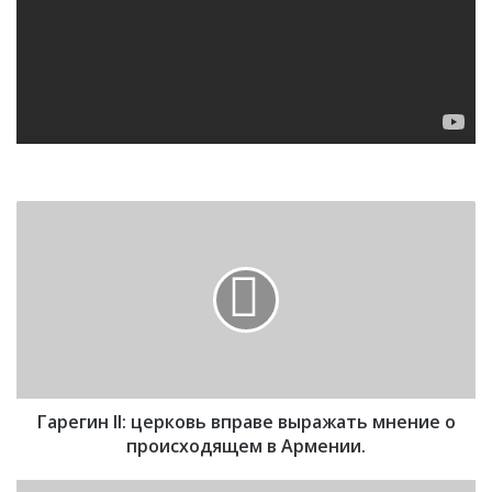
Г
а
р
е
г
и
н
I
I
Гарегин II: церковь вправе выражать мнение о
:
ц
происходящем в Армении.
е
р
К