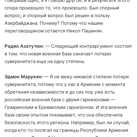
говоришь одно, а я говорю другое, и в результате этого
спора произошло то, что произошло. Был спорный
вопрос, и спорный вопрос был решен в пользу
Азербайджана. Почему? Потому что нашим
переговорщиком остается Никол Пашинян.
Радио Азатутюн:
— Следующий контраргумент состоит
в том, что новая военная база означает потерю
суверенитета еще на одну степень.
Эдмон Марукян
:
— Я не вижу никакой степени потери
суверенитета, потому что у нас в Армении c момента
обретения независимости и до сих пор уже есть
российская военная база с двумя гарнизонами —
Гюмринским и Ереванским гарнизоном. И эта военная
база своим опытом показывает, что она обеспечила
безопасность этого региона. Например, был ли случай,
когда кто-то посягал на границы Республики Армения