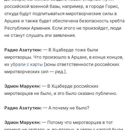
российской военной базы, например, в городе Горис,
откуда будут подпитываться миротворческие силы в
Арцахе и также будет обеспечена безопасность хребта
Республики Армения. Если этого не произойдет, люди
не станут слушать эти заявления.
Радио Азатутюн:
— В Хцаберде тоже были
миротворцы. Что произошло в Арцахе, в конце концов,
их
убрали с карты
[зоны ответственности российских
миротворческих сил —
ред.
].
Эдмон Марукян
:
— В Хцаберде российских
миротворцев не было, и это было сказано публично.
Радио Азатутюн:
— А почему не было?
Эдмон Марукян
:
— Потому что миротворцев в тот
момент не хватало, и, во-вторых, в связи с картой были