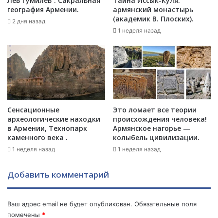
Лев Гумилев : Сакральная
Тайна Иссык-Куля:
н
л
география Армении.
армянский монастырь
и
е
(академик В. Плоских).
2 дня назад
е
з
1 неделя назад
о
н
п
е
р
н
о
н
и
а
с
я
х
"
о
с
Сенсационные
Это ломает все теории
д
археологические находки
происхождения человека!
и
в Армении, Технопарк
Армянское нагорье —
я
т
каменного века .
колыбель цивилизации.
щ
у
е
а
1 неделя назад
1 неделя назад
м
ц
в
и
Добавить комментарий
А
я
р
в
м
В
Ваш адрес email не будет опубликован.
Обязательные поля
е
о
помечены
*