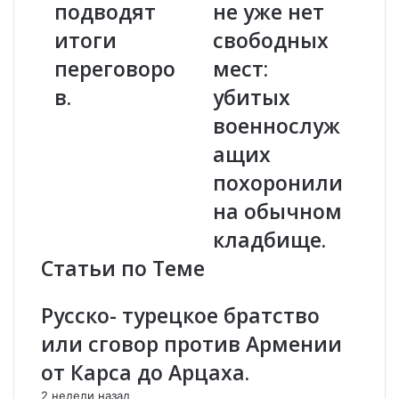
подводят
не уже нет
в
л
и
итоги
е
свободных
г
е
переговоро
мест:
л
ш
а
е
в.
убитых
в
х
военнослуж
а
и
М
д
ащих
И
о
похоронили
Д
в
Т
»
на обычном
у
в
кладбище.
р
А
ц
з
Статьи по Теме
и
е
и
р
Русско- турецкое братство
п
б
о
а
или сговор против Армении
д
й
от Карса до Арцаха.
в
д
о
ж
2 недели назад