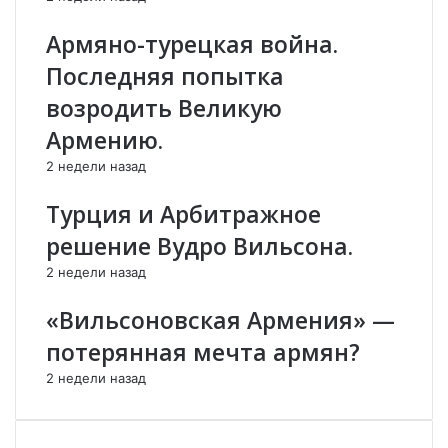
д
а
я
н
Армяно-турецкая война.
т
е
Последняя попытка
и
у
т
ж
возродить Великую
о
е
Армению.
г
н
и
е
2 недели назад
п
т
е
с
Турция и Арбитражное
р
в
решение Вудро Вильсона.
е
о
г
б
2 недели назад
о
о
в
д
«Вильсоновская Армения» —
о
н
потерянная мечта армян?
р
ы
о
х
2 недели назад
в
м
.
е
с