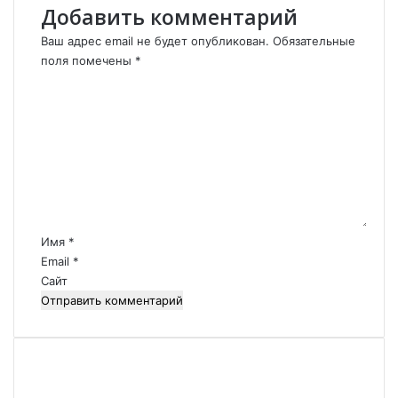
т
Добавить комментарий
:
у
Ваш адрес email не будет опубликован.
Обязательные
б
поля помечены
*
и
К
т
о
ы
м
х
м
в
е
о
н
е
т
н
а
н
р
Имя
*
о
и
Email
*
с
й
Сайт
л
*
у
ж
а
щ
и
х