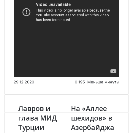
29.12.2020
0
195
Меньше минуты
Лавров и
На «Аллее
Л
Н
а
а
глава МИД
шехидов» в
в
«
Турции
Азербайджа
р
А
о
л