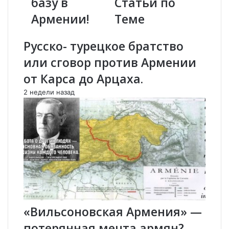
базу в
Статьи по
о
е
Армении!
Теме
г
п
а
а
н
н
Русско- турецкое братство
п
а
или сговор против Армении
о
к
р
е
от Карса до Арцаха.
а
р
2 недели назад
ж
т
ё
а
н
и
!
ч
Р
т
о
о
с
х
с
о
и
т
я
я
р
т
«Вильсоновская Армения» —
а
с
з
д
потерянная мечта армян?