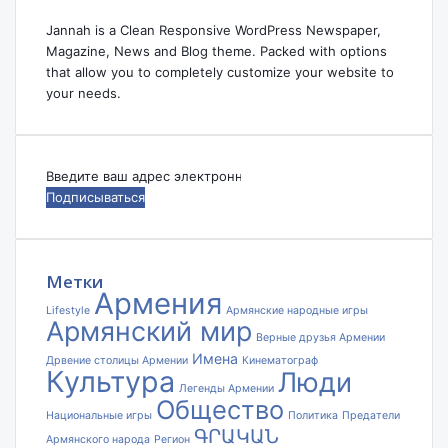
Jannah is a Clean Responsive WordPress Newspaper,
Magazine, News and Blog theme. Packed with options
that allow you to completely customize your website to
your needs.
Введите
ваш
адрес
электронной
почты
Метки
Армения
Lifestyle
Армянские народные игры
Армянский мир
Верные друзья Армении
Имена
Дрвение столицы Армении
Кинематограф
Культура
Люди
Легенды Армении
Общество
Национальные игры
Политика
Предатели
ԳՐԱԿԱՆ
Армянского народа
Регион