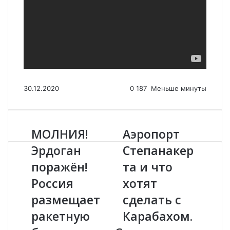
30.12.2020
0
187
Меньше минуты
МОЛНИЯ!
Аэропорт
М
А
О
э
Эрдоган
Степанакер
Л
р
поражён!
та и что
Н
о
И
п
Россия
хотят
Я
о
!
размещает
р
сделать с
Э
т
ракетную
Карабахом.
р
С
д
т