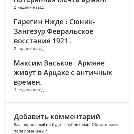
м
е
2 недели назад
е
л
щ
а
Гарегин Нжде ։ Сюник-
а
т
е
ь
Зангезур Февральское
т
с
восстание 1921 .
р
К
а
а
2 недели назад
к
р
е
а
Максим Васьков : Армяне
т
б
живут в Арцахе с античных
н
а
у
х
времен.
ю
о
3 недели назад
б
м
а
.
з
у
Добавить комментарий
в
А
Ваш адрес email не будет опубликован.
Обязательные
р
поля помечены
*