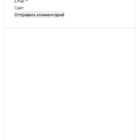
Email
*
й
Сайт
*