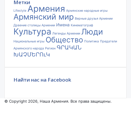
Метки
Армения
Lifestyle
Армянские народные игры
Армянский мир
Верные друзья Армении
Имена
Дрвение столицы Армении
Кинематограф
Культура
Люди
Легенды Армении
Общество
Национальные игры
Политика
Предатели
ԳՐԱԿԱՆ
Армянского народа
Регион
ԽԱՉՄԵՐՈւԿ
Найти нас на Facebook
© Copyright 2026, Наша Армения. Все права защищены.
Facebook
YouTube
Instagram
Facebook
X
VKontakte
Odnoklassniki
WhatsApp
Telegram
Viber