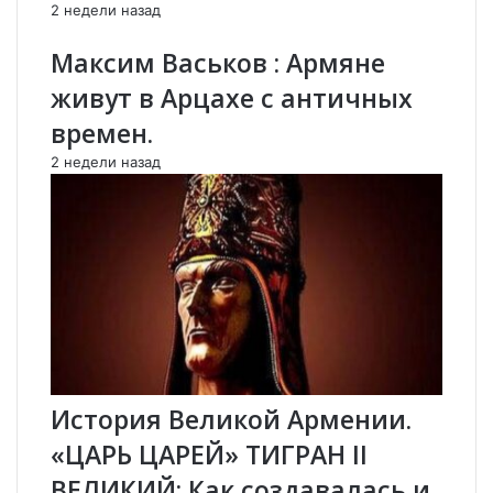
у
д
2 недели назад
р
у
ц
щ
Максим Васьков : Армяне
и
е
живут в Арцахе с античных
я
м
и
А
времен.
У
р
2 недели назад
к
м
р
е
а
н
и
и
н
и
а
п
з
о
а
с
к
л
л
е
ю
п
История Великой Армении.
ч
о
и
р
«ЦАРЬ ЦАРЕЙ» ТИГРАН II
л
а
ВЕЛИКИЙ: Как создавалась и
и
ж