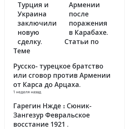
ж
Турция и
и
Армении
е
"
Украина
после
м
.
т
М
заключили
поражения
о
и
новую
в Карабахе.
п
х
и
а
сделку.
Статьи по
т
и
Теме
ь
л
и
Х
х
о
Русско- турецкое братство
к
д
или сговор против Армении
о
а
р
р
от Карса до Арцаха.
а
ё
1 неделя назад
б
н
л
о
Гарегин Нжде ։ Сюник-
и
к
"
о
Зангезур Февральское
.
б
восстание 1921 .
Т
у