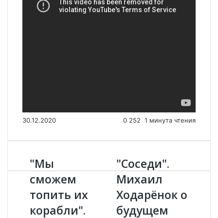
30.12.2020
0
252
1 минута чтения
"Мы
"Соседи".
"
"
М
С
сможем
Михаил
ы
о
топить их
Ходарёнок о
с
с
м
е
корабли".
будущем
о
д