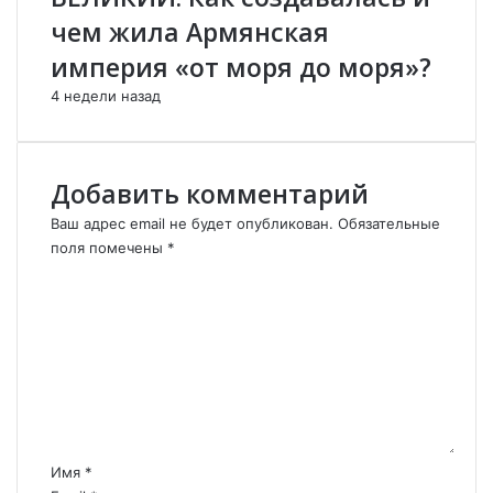
н
е
чем жила Армянская
о
н
империя «от моря до моря»?
в
и
у
я
4 недели назад
ю
в
с
К
д
а
е
р
Добавить комментарий
л
а
Ваш адрес email не будет опубликован.
Обязательные
к
б
поля помечены
*
у
а
.
х
К
е
о
.
м
м
е
н
т
а
р
Имя
*
и