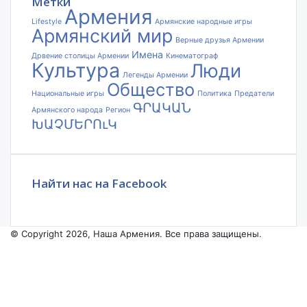
Метки
Армения
Lifestyle
Армянские народные игры
Армянский мир
Верные друзья Армении
Имена
Дрвение столицы Армении
Кинематограф
Культура
Люди
Легенды Армении
Общество
Национальные игры
Политика
Предатели
ԳՐԱԿԱՆ
Армянского народа
Регион
ԽԱՉՄԵՐՈւԿ
Найти нас на Facebook
© Copyright 2026, Наша Армения. Все права защищены.
Facebook
YouTube
Instagram
Facebook
X
VKontakte
Odnoklassniki
WhatsApp
Telegram
Viber
Back