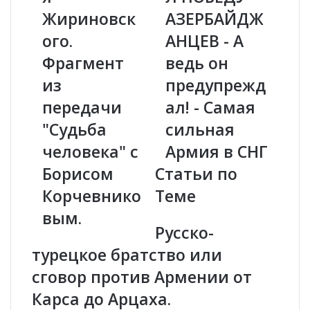
м
Н
Жириновск
АЗЕРБАЙДЖ
е
И
н
ого.
Н
АНЦЕВ - А
я
П
Фрагмент
ведь он
с
Р
н
Е
из
предупрежд
о
Д
передачи
ал! - Самая
в
С
и
К
"Судьба
сильная
д
А
человека" с
Армия в СНГ
е
З
н
А
Борисом
Статьи по
и
Л
Корчевнико
Теме
я
П
Ж
О
вым.
и
Б
Русско-
р
Е
турецкое братство или
и
Д
н
У
сговор против Армении от
о
А
Карса до Арцаха.
в
З