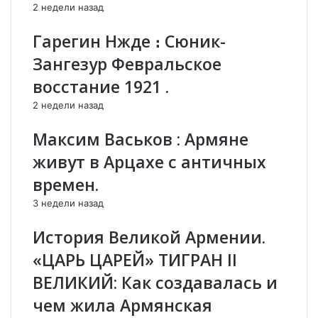
с
Е
2 недели назад
к
Р
о
Б
Гарегин Нжде ։ Сюник-
г
А
Зангезур Февральское
о
Й
.
Д
восстание 1921 .
Ф
Ж
2 недели назад
р
А
а
Н
Максим Васьков : Армяне
г
Ц
м
Е
живут в Арцахе с античных
е
В
времен.
н
-
т
А
3 недели назад
и
в
з
е
История Великой Армении.
п
д
«ЦАРЬ ЦАРЕЙ» ТИГРАН II
е
ь
р
о
ВЕЛИКИЙ: Как создавалась и
е
н
чем жила Армянская
д
п
а
р