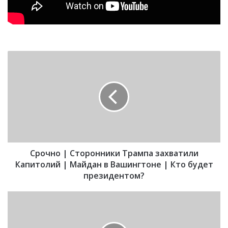
С
р
о
ч
н
о
|
С
т
Срочно | Сторонники Трампа захватили
о
р
Капитолий | Майдан в Вашингтоне | Кто будет
о
президентом?
н
н
Б
и
а
к
к
и