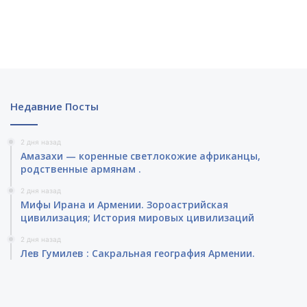
Недавние Посты
2 дня назад
Амазахи — коренные светлокожие африканцы,
родственные армянам .
2 дня назад
Мифы Ирана и Армении. Зороастрийская
цивилизация; История мировых цивилизаций
2 дня назад
Лев Гумилев : Сакральная география Армении.