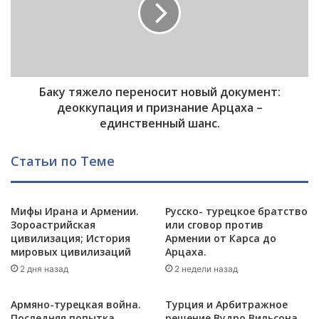
у
Т
т
р
я
а
ж
м
е
п
л
а
Баку тяжело переносит новый документ:
о
з
п
деоккупация и признание Арцаха –
а
е
единственный шанс.
х
р
в
е
Статьи по Теме
а
н
т
о
и
с
л
и
Мифы Ирана и Армении.
Русско- турецкое братство
и
Зороастрийская
или сговор против
т
цивилизация; История
Армении от Карса до
К
н
мировых цивилизаций
Арцаха.
а
о
п
2 дня назад
2 недели назад
в
и
ы
т
й
Армяно-турецкая война.
Турция и Арбитражное
о
д
Последняя попытка
решение Вудро Вильсона.