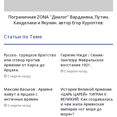
и
м
ч
е
н
с
Пограничная ZONA "Диалог" Варданяна, Путин,
а
т
я
Канделаки и Якунин. автор Егор Куроптев:
е
Z
с
O
Статьи по Теме
л
N
ю
A
б
"
и
Русско- турецкое братство
Гарегин Нжде ։ Сюник-
Д
м
или сговор против
Зангезур Февральское
и
Армении от Карса до
восстание 1921 .
ы
а
Арцаха.
м
л
2 недели назад
п
2 недели назад
о
р
г
и
"
Максим Васьков : Армяне
История Великой Армении.
л
В
живут в Арцахе с
«ЦАРЬ ЦАРЕЙ» ТИГРАН II
е
а
античных времен.
ВЕЛИКИЙ: Как создавалась
т
и чем жила Армянская
р
3 недели назад
империя «от моря до
е
д
моря»?
л
а