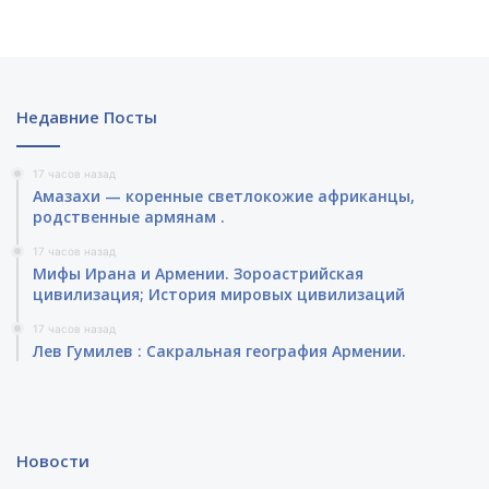
Недавние Посты
17 часов назад
Амазахи — коренные светлокожие африканцы,
родственные армянам .
17 часов назад
Мифы Ирана и Армении. Зороастрийская
цивилизация; История мировых цивилизаций
17 часов назад
Лев Гумилев : Сакральная география Армении.
Новости