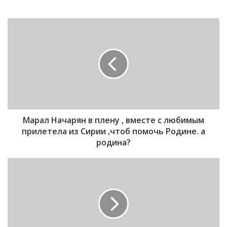
М
а
р
а
л
Н
а
ч
а
Марал Начарян в плену , вместе с любимым
р
я
прилетела из Сирии ,чтоб помочь Родине. а
н
родина?
в
п
П
л
о
е
г
н
р
у
а
,
н
в