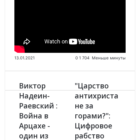
13.01.2021
0
1 704
Меньше минуты
Виктор
"Царство
В
"
и
Ц
Надеин-
антихриста
к
а
Раевский :
не за
т
р
о
с
Война в
горами?":
р
т
Н
Арцахе -
в
Цифровое
а
о
один из
рабство
д
а