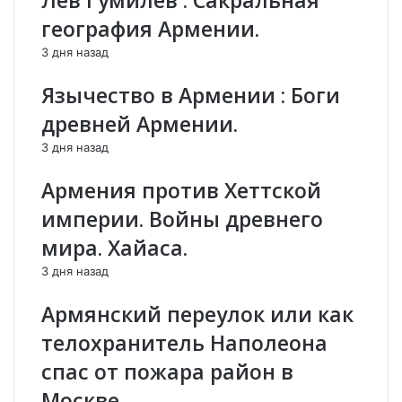
Лев Гумилев : Сакральная
ц
:
а
Ц
география Армении.
х
и
3 дня назад
е
ф
-
р
Язычество в Армении : Боги
о
о
д
в
древней Армении.
и
о
3 дня назад
н
е
и
р
Армения против Хеттской
з
а
э
б
империи. Войны древнего
л
с
мира. Хайаса.
е
т
м
в
3 дня назад
е
о
н
п
Армянский переулок или как
т
р
телохранитель Наполеона
о
и
в
б
спас от пожара район в
р
л
Москве.
е
и