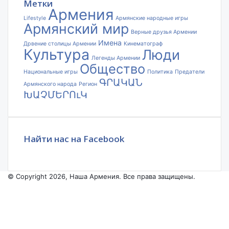
Метки
Армения
Lifestyle
Армянские народные игры
Армянский мир
Верные друзья Армении
Имена
Дрвение столицы Армении
Кинематограф
Культура
Люди
Легенды Армении
Общество
Национальные игры
Политика
Предатели
ԳՐԱԿԱՆ
Армянского народа
Регион
ԽԱՉՄԵՐՈւԿ
Найти нас на Facebook
© Copyright 2026, Наша Армения. Все права защищены.
Facebook
YouTube
Instagram
Facebook
X
VKontakte
Odnoklassniki
WhatsApp
Telegram
Viber