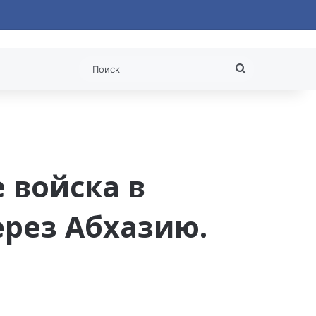
 статья
Поиск
е войска в
рез Абхазию.