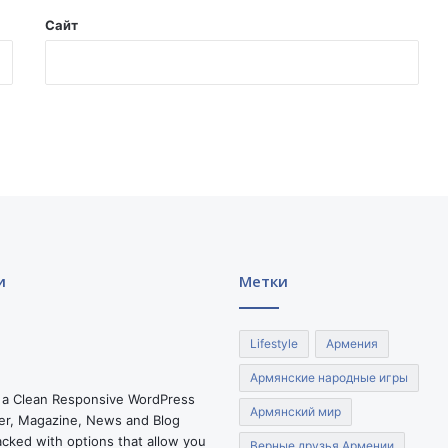
р
Сайт
ы
б
о
е
в
и
к
о
в
и
м
е
и
Метки
ж
д
у
Lifestyle
Армения
н
а
Армянские народные игры
р
 a Clean Responsive WordPress
о
Армянский мир
r, Magazine, News and Blog
д
cked with options that allow you
Верные друзья Армении