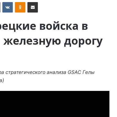
X
VKontakte
Odnoklassniki
Поделиться по электронной почте
рецкие войска в
 железную дорогу
ра стратегического анализа GSAC Гелы
а)