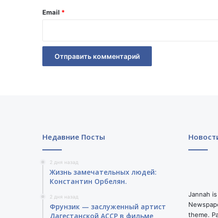
й
Email
*
*
Недавние Посты
Новост
2 дня назад
Жизнь замечательных людей:
Константин Орбелян.
Jannah is
2 дня назад
Newspape
Фрунзик — заслуженный артист
theme. Pa
Дагестанской АССР в фильме