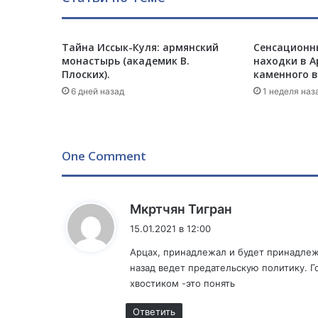
э
р
У
р
Тайна Иссык-Куля: армянский
Сенсационн
монастырь (академик В.
находки в А
м
Плоских).
каменного в
и
и
6 дней назад
1 неделя наз
,
о
б
в
One Comment
и
н
я
:
Мкртчян Тигран
е
м
15.01.2021 в 12:00
ы
Арцах, принадлежал и будет принадлежа
й
назад ведет предательскую политику. Г
в
хвостиком -это понять
п
о
Ответить
д