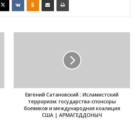
Е
в
г
е
н
и
й
С
а
Евгений Сатановский : Исламистский
т
а
терроризм: государства-спонсоры
н
боевиков и международная коалиция
о
США | АРМАГЕДДОНЫЧ
в
с
к