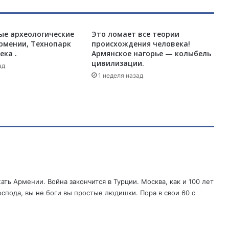
и
й
:
ые археологические
И
Это ломает все теории
рмении, Технопарк
происхождения человека!
с
ека .
Армянское нагорье — колыбель
л
цивилизации.
а
ад
1 неделя назад
м
и
с
т
с
к
и
й
т
е
ть Армении. Война закончится в Турции. Москва, как и 100 лет
р
оспода, вы не боги вы простые людишки. Пора в свои 60 с
р
о
р
и