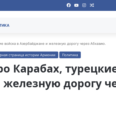
Facebook
YouTube
Instagram
Случайная
ТИКА
кие войска в Азербайджане и железную дорогу через Абхазию.
рная страница истории Армении
Политика
ро Карабах, турецки
 железную дорогу че