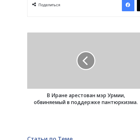
Поделиться
В
И
р
а
н
е
а
р
е
В Иране арестован мэр Урмии,
с
т
обвиняемый в поддержке пантюркизма.
о
в
а
н
м
Статьи по Теме