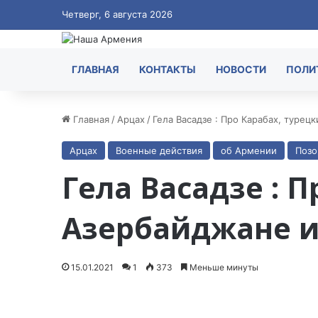
Четверг, 6 августа 2026
ГЛАВНАЯ
КОНТАКТЫ
НОВОСТИ
ПОЛИ
Главная
/
Арцах
/
Гела Васадзе : Про Карабах, турец
Арцах
Военные действия
об Армении
Позо
Гела Васадзе : П
Азербайджане и
15.01.2021
1
373
Меньше минуты