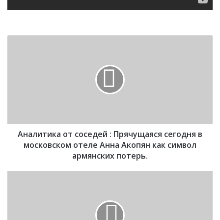
А
н
а
л
и
т
и
к
а
Аналитика от соседей : Прячущаяся сегодня в
о
т
московском отеле Анна Акопян как символ
с
армянских потерь.
о
с
В
е
Т
д
у
е
р
й
ц