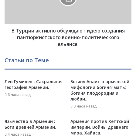
:
и
П
и
р
а
я
к
ч
В Турции активно обсуждают идею создания
т
у
и
пантюркистского военно-политического
щ
в
альянса.
а
н
я
о
Статьи по Теме
с
о
я
б
с
с
е
у
Лев Гумилев : Сакральная
Богиня Анаит в армянской
г
география Армении.
мифологии богиня-мать;
ж
богиня плодородия и
о
д
3 часа назад
любви…
д
а
н
3 часа назад
ю
я
т
в
и
Язычество в Армении :
Армения против Хеттской
м
д
Боги древней Армении.
империи. Войны древнего
о
е
мира. Хайаса.
4 часа назад