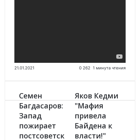
21.01.2021
0
262
1 минута чтения
Семен
Яков Кедми
С
Я
е
к
Багдасаров:
"Мафия
м
о
Запад
привела
е
в
н
К
пожирает
Байдена к
Б
е
а
постсоветск
д
власти!"
г
м