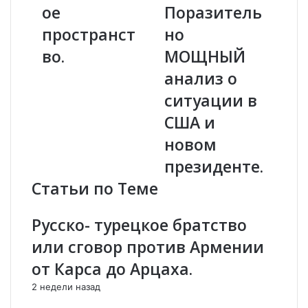
ое
Поразитель
д
и
а
"
пространст
но
с
М
во.
МОЩНЫЙ
а
а
р
ф
анализ о
о
и
ситуации в
в
я
:
п
США и
З
р
новом
а
и
п
в
президенте.
а
е
Статьи по Теме
д
л
п
а
о
Б
Русско- турецкое братство
ж
а
или сговор против Армении
и
й
р
д
от Карса до Арцаха.
а
е
2 недели назад
е
н
т
а