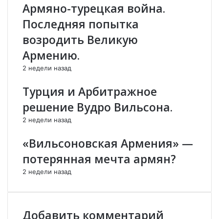
Армяно-турецкая война.
п
к
о
в
Последняя попытка
с
л
возродить Великую
т
а
с
с
Армению.
о
т
2 недели назад
в
и
е
!
Турция и Арбитражное
т
"
с
П
решение Вудро Вильсона.
к
о
о
р
2 недели назад
е
а
«Вильсоновская Армения» —
п
з
р
и
потерянная мечта армян?
о
т
с
е
2 недели назад
т
л
р
ь
а
н
Добавить комментарий
н
о