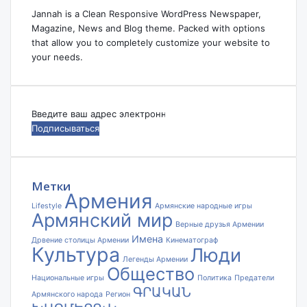
Jannah is a Clean Responsive WordPress Newspaper,
Magazine, News and Blog theme. Packed with options
that allow you to completely customize your website to
your needs.
Введите
ваш
адрес
электронной
почты
Метки
Армения
Lifestyle
Армянские народные игры
Армянский мир
Верные друзья Армении
Имена
Дрвение столицы Армении
Кинематограф
Культура
Люди
Легенды Армении
Общество
Национальные игры
Политика
Предатели
ԳՐԱԿԱՆ
Армянского народа
Регион