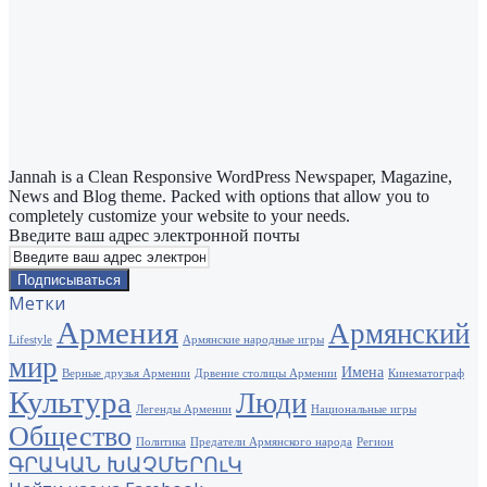
Jannah is a Clean Responsive WordPress Newspaper, Magazine,
News and Blog theme. Packed with options that allow you to
completely customize your website to your needs.
Введите ваш адрес электронной почты
Метки
Армения
Армянский
Lifestyle
Армянские народные игры
мир
Имена
Верные друзья Армении
Дрвение столицы Армении
Кинематограф
Культура
Люди
Легенды Армении
Национальные игры
Общество
Политика
Предатели Армянского народа
Регион
ԳՐԱԿԱՆ ԽԱՉՄԵՐՈւԿ