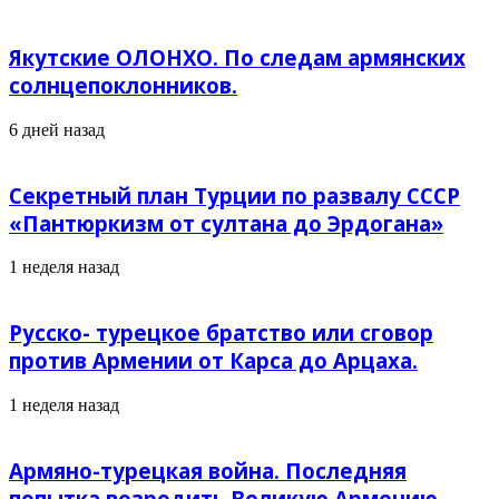
Якутские ОЛОНХО. По следам армянских
солнцепоклонников.
6 дней назад
Секретный план Турции по развалу СССР
«Пантюркизм от султана до Эрдогана»
1 неделя назад
Русско- турецкое братство или сговор
против Армении от Карса до Арцаха.
1 неделя назад
Армяно-турецкая война. Последняя
попытка возродить Великую Армению.