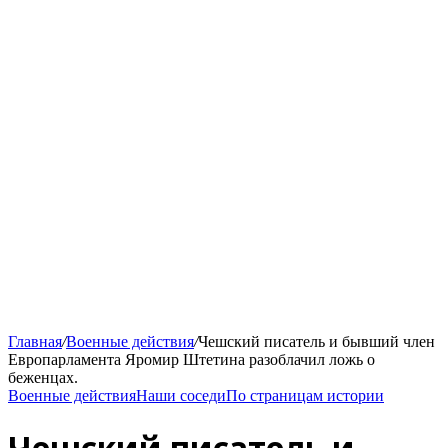
Главная
/
Военные действия
/
Чешский писатель и бывший член
Европарламента Яромир Штетина разоблачил ложь о
беженцах.
Военные действия
Наши соседи
По страницам истории
Чешский писатель и