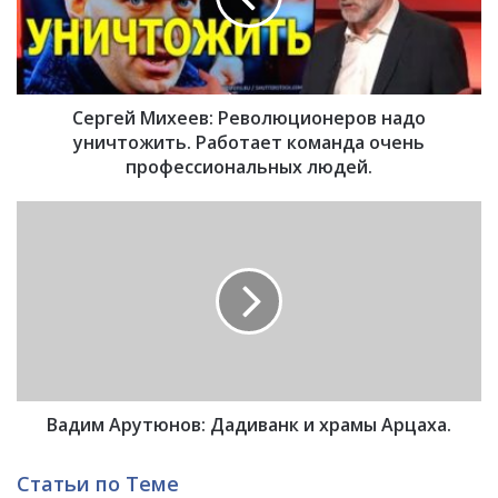
й
М
и
х
Сергей Михеев: Революционеров надо
е
е
уничтожить. Работает команда очень
в
профессиональных людей.
:
Р
В
е
а
в
д
о
и
л
м
ю
А
ц
р
и
у
о
т
н
Вадим Арутюнов: Дадиванк и храмы Арцаха.
ю
е
н
р
о
Статьи по Теме
о
в