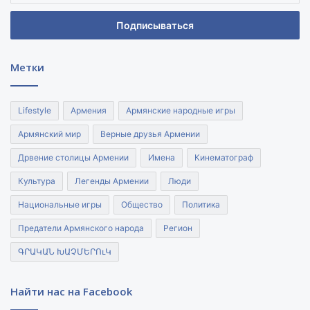
адрес
электронной
почты
Метки
Lifestyle
Армения
Армянские народные игры
Армянский мир
Верные друзья Армении
Дрвение столицы Армении
Имена
Кинематограф
Культура
Легенды Армении
Люди
Национальные игры
Общество
Политика
Предатели Армянского народа
Регион
ԳՐԱԿԱՆ ԽԱՉՄԵՐՈւԿ
Найти нас на Facebook