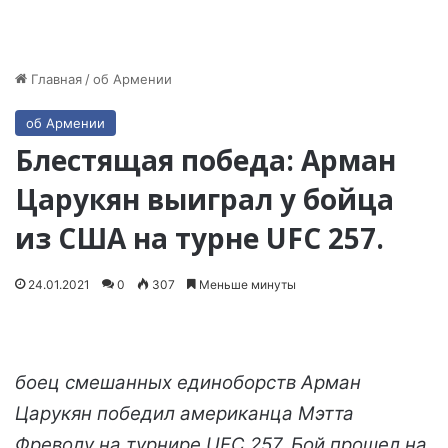
Главная
/
об Армении
об Армении
Блестящая победа: Арман
Царукян выиграл у бойца
из США на турне UFC 257.
24.01.2021
0
307
Меньше минуты
боец смешанных единоборств Арман
Царукян победил американца Мэтта
Фреволу на турнире UFC 257. Бой прошел на