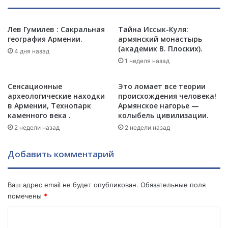
в
:
н
Д
а
Лев Гумилев : Сакральная
Тайна Иссык-Куля:
а
география Армении.
армянский монастырь
д
д
(академик В. Плоских).
о
и
4 дня назад
у
1 неделя назад
в
н
а
и
н
Сенсационные
Это ломает все теории
ч
к
археологические находки
происхождения человека!
т
и
в Армении, Технопарк
Армянское нагорье —
о
каменного века .
колыбель цивилизации.
х
ж
р
2 недели назад
2 недели назад
и
а
т
м
Добавить комментарий
ь
ы
.
А
Р
р
Ваш адрес email не будет опубликован.
Обязательные поля
а
ц
помечены
*
б
а
о
х
К
т
а