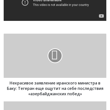
Н
е
к
р
а
с
и
в
о
Некрасивое заявление иранского министра в
е
з
Баку: Тегеран еще ощутит на себе последствия
а
«азербайджанских побед»
я
в
З
л
а