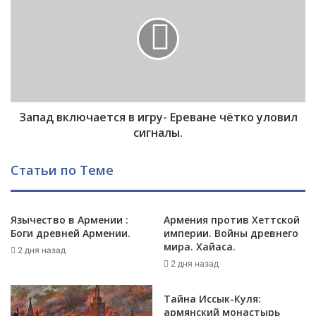
е
п
н
а
и
д
е
в
и
к
р
л
а
ю
н
Запад включается в игру- Ереване чётко уловил
ч
с
а
сигналы.
к
е
о
т
Статьи по Теме
г
с
о
я
м
в
и
Язычество в Армении :
Армения против Хеттской
и
н
Боги древней Армении.
империи. Войны древнего
г
мира. Хайаса.
и
р
2 дня назад
с
у
2 дня назад
т
-
р
Е
Тайна Иссык-Куля:
а
р
армянский монастырь