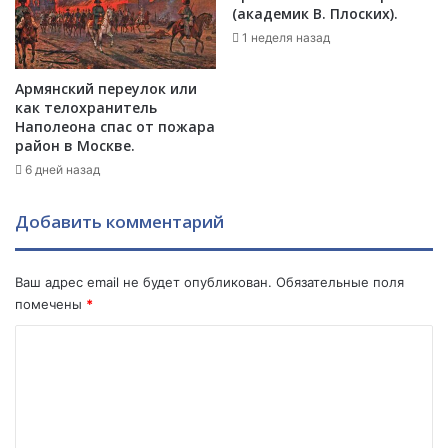
в
е
(академик В. Плоских).
Б
в
1 неделя назад
а
а
к
н
Армянский переулок или
у
е
как телохранитель
:
ч
Наполеона спас от пожара
Т
ё
район в Москве.
е
т
6 дней назад
г
к
е
о
р
Добавить комментарий
у
а
л
н
о
е
Ваш адрес email не будет опубликован.
Обязательные поля
в
щ
и
помечены
*
е
л
К
о
с
щ
и
о
у
г
м
т
н
и
а
м
т