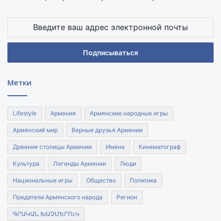
Введите
ваш
адрес
электронной
почты
Метки
Lifestyle
Армения
Армянские народные игры
Армянский мир
Верные друзья Армении
Дрвение столицы Армении
Имена
Кинематограф
Культура
Легенды Армении
Люди
Национальные игры
Общество
Политика
Предатели Армянского народа
Регион
ԳՐԱԿԱՆ ԽԱՉՄԵՐՈւԿ