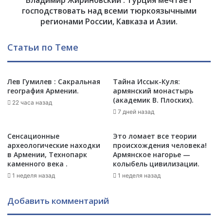
Владимир Жириновский : Турция мечтает
в
р
господствовать над всеми тюркоязычными
а
и
регионами России, Кавказа и Азии.
р
н
м
о
Статьи по Теме
я
в
н
с
с
к
к
и
Лев Гумилев : Сакральная
Тайна Иссык-Куля:
о
география Армении.
армянский монастырь
й
(академик В. Плоских).
й
:
22 часа назад
п
Т
7 дней назад
о
у
л
р
Сенсационные
Это ломает все теории
и
ц
археологические находки
происхождения человека!
т
и
в Армении, Технопарк
Армянское нагорье —
и
я
каменного века .
колыбель цивилизации.
к
м
1 неделя назад
1 неделя назад
е
е
:
ч
Добавить комментарий
б
т
е
а