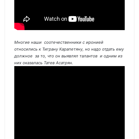
Многие наши соотечественники с иронией
относились к Тиграну Карапетяну, но надо отдать ему
должное за то, что он выявлял талантов и одним из
них оказалась Татев Асатрян.