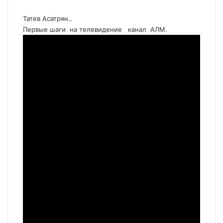
Татев Асатрян..
Первые шаги на телевидение канал АЛМ.