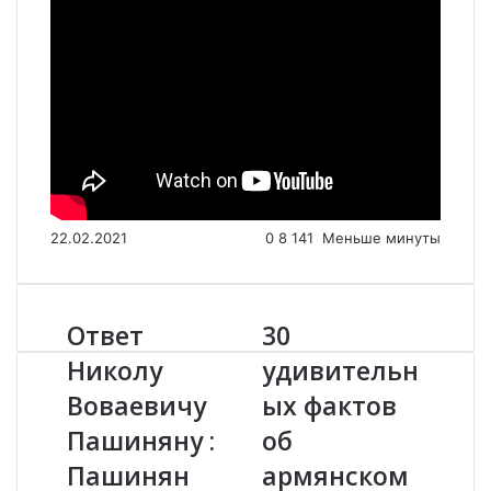
22.02.2021
0
8 141
Меньше минуты
Ответ
30
О
3
т
0
Николу
удивительн
в
у
Воваевичу
ых фактов
е
д
т
и
Пашиняну :
об
Н
в
и
Пашинян
и
армянском
к
т