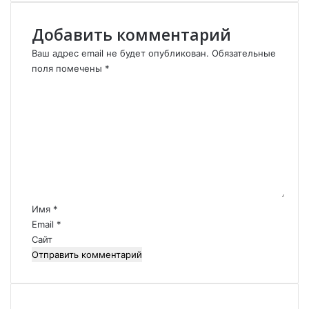
к
о
Добавить комментарий
е
д
Ваш адрес email не будет опубликован.
Обязательные
о
поля помечены
*
с
К
т
о
о
м
я
м
н
е
и
н
е
т
Э
а
р
р
д
Имя
*
и
о
Email
*
й
г
Сайт
*
а
н
а
.