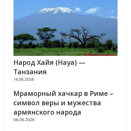
П
о
а
м
ш
м
и
и
н
р
я
е
н
/
к
H
а
A
к
Y
Народ Хайя (Haya) —
с
K
Танзания
т
р
14.06.2026
а
т
Мраморный хачкар в Риме –
е
символ веры и мужества
г
и
армянского народа
ч
06.06.2026
е
с