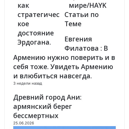
как
мире/HAYK
о
е
л
л
стратегичес
Статьи по
у
ь
кое
Теме
В
н
о
ы
достояние
в
х
Евгения
Эрдогана.
а
ф
Филатова : В
е
а
в
к
Армению нужно поверить и в
и
т
себя тоже. Увидеть Армению
ч
о
у
в
и влюбиться навсегда.
П
о
3 недели назад
а
б
ш
а
Древний город Ани:
и
р
н
м
армянский берег
я
я
бессмертных
н
н
у
с
25.06.2026
:
к