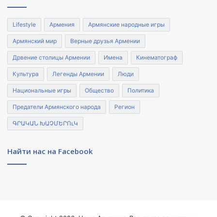
Lifestyle
Армения
Армянские народные игры
Армянский мир
Верные друзья Армении
Дрвение столицы Армении
Имена
Кинематограф
Культура
Легенды Армении
Люди
Национальные игры
Общество
Политика
Предатели Армянского народа
Регион
ԳՐԱԿԱՆ ԽԱՉՄԵՐՈւԿ
Найти нас на Facebook