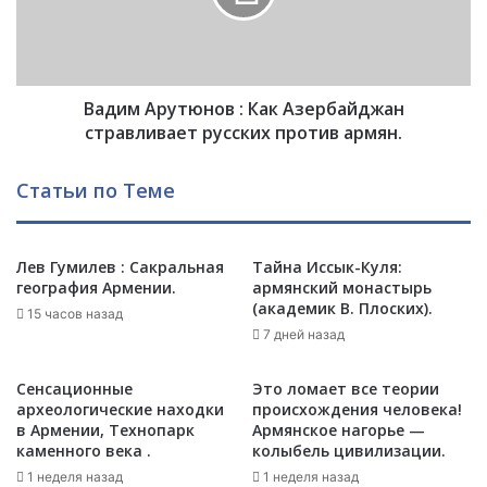
а
А
ц
р
и
у
я
т
в
Вадим Арутюнов : Как Азербайджан
ю
А
н
стравливает русских против армян.
р
о
м
в
Статьи по Теме
е
:
н
К
и
а
и
Лев Гумилев : Сакральная
Тайна Иссык-Куля:
к
география Армении.
армянский монастырь
|
А
(академик В. Плоских).
Г
з
15 часов назад
е
е
7 дней назад
н
р
ш
б
Сенсационные
Это ломает все теории
т
а
археологические находки
происхождения человека!
а
й
в Армении, Технопарк
Армянское нагорье —
б
д
каменного века .
колыбель цивилизации.
п
ж
1 неделя назад
1 неделя назад