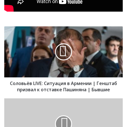
С
о
л
о
в
ь
ё
в
L
Соловьёв LIVE: Ситуация в Армении | Генштаб
I
V
призвал к отставке Пашиняна | Бывшие
E
:
В
С
а
и
д
т
и
у
м